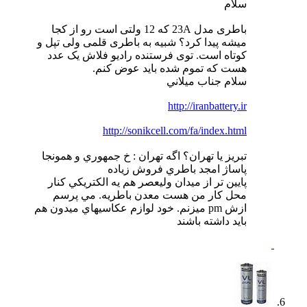
سلام
باطری مدل 23A که 12 ولتی است رو از کجا
میشه پیدا کرد؟ شبیه به باطری قلمی ولی تپل و
کوتاه است. توی فرستنده رادیو فلاش یک عدد
هست که تموم شده باید عوض کنم.
سلام جناب ميلاني
http://iranbattery.ir
http://sonikcell.com/fa/index.html
تبريز يا تهران؟ اگه تهران : خ جمهوري و همونجا
پاساژ امجد باطري فروش زياده
پايين تر از ميدان وليعصر هم يه الكتريكي كنار
محل كار من هست معدن باطريه. مي پرسم
ازش pm ميزنم. خود لوازم عكاسيهاي ميدون هم
بايد داشته باشند