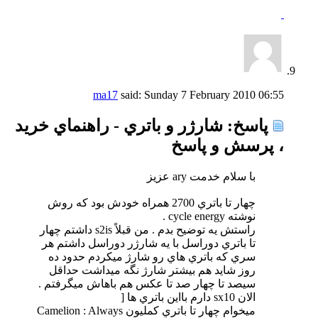
ma17
said:
Sunday 7 February 2010
06:55
پاسخ: شارژر و باتري - راهنماي خريد
، پرسش و پاسخ
با سلام خدمت ary عزيز
چهار تا باتري 2700 همراه خودش بود كه روش
نوشته cycle energy .
راستش يه توضيح بدم . من قبلاً s2is داشتم چهار
تا باتري دوراسل با يه شارژر دوراسل داشتم هر
سري كه باتري هاي رو شارژ ميكردم حدود ده
روز شايد هم بيشتر شارژ نگه ميداشت حداقل
سيصد تا چهار صد تا عكس هم باهاش ميگرفتم .
الان sx10 دارم بااين باتري ها [
ميخوام چهار تا باتري كمليون Camelion : Always