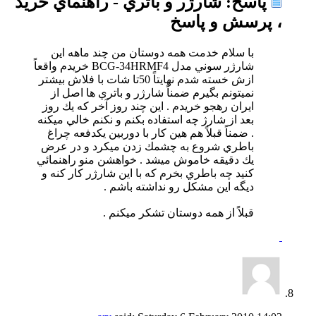
پاسخ: شارژر و باتري - راهنماي خريد
، پرسش و پاسخ
با سلام خدمت همه دوستان من چند ماهه اين
شارژر سوني مدل BCG-34HRMF4 خريدم واقعاً
ازش خسته شدم نهايتاً 50تا شات با فلاش بيشتر
نميتونم بگيرم ضمناً شارژر و باتري ها اصل از
ايران رهجو خريدم . اين چند روز آخر كه يك روز
بعد از شارژ چه استفاده بكنم و نكنم خالي ميكنه
. ضمناً قبلاً هم هين كار با دوربين يكدفعه چراغ
باطري شروع به چشمك زدن ميكرد و در عرض
يك دقيقه خاموش ميشد . خواهشن منو راهنمائي
كنيد چه باطري بخرم كه با اين شارژر كار كنه و
ديگه اين مشكل رو نداشته باشم .
قبلاً از همه دوستان تشكر ميكنم .