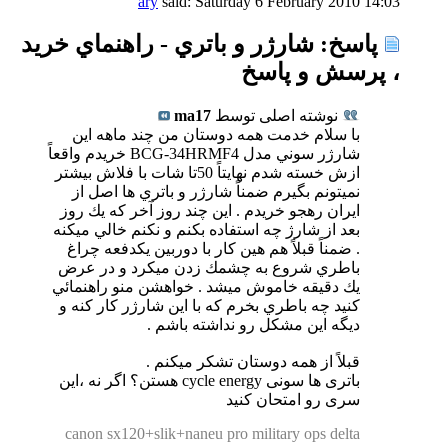
ary
said:
Saturday 6 February 2010
14:03
پاسخ: شارژر و باتري - راهنماي خريد
، پرسش و پاسخ
نوشته اصلی توسط
ma17
با سلام خدمت همه دوستان من چند ماهه اين
شارژر سوني مدل BCG-34HRMF4 خريدم واقعاً
ازش خسته شدم نهايتاً 50تا شات با فلاش بيشتر
نميتونم بگيرم ضمناً شارژر و باتري ها اصل از
ايران رهجو خريدم . اين چند روز آخر كه يك روز
بعد از شارژ چه استفاده بكنم و نكنم خالي ميكنه
. ضمناً قبلاً هم هين كار با دوربين يكدفعه چراغ
باطري شروع به چشمك زدن ميكرد و در عرض
يك دقيقه خاموش ميشد . خواهشن منو راهنمائي
كنيد چه باطري بخرم كه با اين شارژر كار كنه و
ديگه اين مشكل رو نداشته باشم .
قبلاً از همه دوستان تشكر ميكنم .
باتری ها سونی cycle energy هستن؟ اگر نه ،این
سری رو امتحان کنید
canon sx120+slik+naneu pro military ops delta