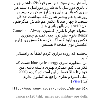
راستش يه توضيح بدم . من قبلاً s2is داشتم چهار
تا باتري دوراسل با يه شارژر دوراسل داشتم هر
سري كه باتري هاي رو شارژ ميكردم حدود ده
روز شايد هم بيشتر شارژ نگه ميداشت حداقل
سيصد تا چهار صد تا عكس هم باهاش ميگرفتم .
الان sx10 دارم بااين باتري ها [
ميخوام چهار تا باتري كمليون Camelion : Always
Ready بخرم نظر تون چيه . نميدنم چطوري
عكس رو آپلود كنم اگه لازمه عكسش رو بزارم
عكسش توي صفحه 9 هستش.
ببخشيد كه روده درازي كردم لطفاً يه راهنمائي
كنيد .
من منظورم سری blue cycle energy هست که
فکر می کنم عملکرد بهتری داشته باشه. من
خودم تا حالا فقط از این استفاده کردم (2000
میلی امپر) و نظری راجع به کملیون ندارم
کد: [
View
]
http://www.sony.co.ir/product/nh-aa-b2k
canon sx120+slik+naneu pro military ops delta