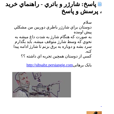
پاسخ: شارژر و باتري - راهنماي خريد
، پرسش و پاسخ
سلام
دوستان براي شارژر باطري دوربين من مشكلي
پيش اومده
به صورت كه هنگام شارژ به شدت داغ ميشه به
نحوي كه وسط شارژ متوقف ميشه. بايد بگذارم
سرد بشه و دوباره به برق بزنم تا شارژ ادامه پيدا
كنه.
كسي از دوستان همچين تجربه اي داشته ؟؟
بابک برهانی
http://sibsabz.persiangig.com