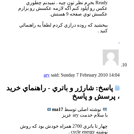
Ready بخرم نظر تون چيه . نميدنم چطوري
عكس رو آپلود كنم اگه لازمه عكسش رو بزارم
عكسش توي صفحه 9 هستش.
ببخشيد كه روده درازي كردم لطفاً يه راهنمائي
كنيد .
ary
said:
Sunday 7 February 2010
14:04
پاسخ: شارژر و باتري - راهنماي خريد
، پرسش و پاسخ
نوشته اصلی توسط
ma17
با سلام خدمت ary عزيز
چهار تا باتري 2700 همراه خودش بود كه روش
نوشته cycle energy .