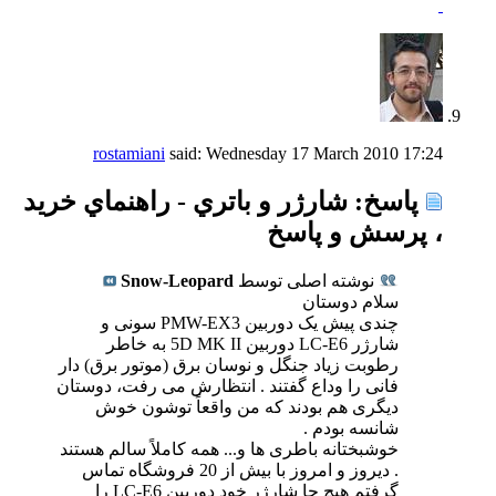
rostamiani
said:
Wednesday 17 March 2010
17:24
پاسخ: شارژر و باتري - راهنماي خريد
، پرسش و پاسخ
نوشته اصلی توسط
Snow-Leopard
سلام دوستان
چندی پیش یک دوربین PMW-EX3 سونی و
شارژر LC-E6 دوربین 5D MK II به خاطر
رطوبت زیاد جنگل و نوسان برق (موتور برق) دار
فانی را وداع گفتند . انتظارش می رفت، دوستان
دیگری هم بودند که من واقعاً توشون خوش
شانسه بودم .
خوشبختانه باطری ها و... همه کاملاً سالم هستند
. دیروز و امروز با بیش از 20 فروشگاه تماس
گرفتم هیچ جا شارژر خود دوربین LC-E6 را