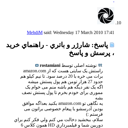
MehdiM
said:
Wednesday 17 March 2010
17:41
پاسخ: شارژر و باتري - راهنماي خريد
، پرسش و پاسخ
نوشته اصلی توسط
rostamiani
راستش یک سایتی هست که از amazon.com
برات می خره با 20 درصد سود. تا نیم کیلو هم
حدود 27 هزار تومن هم پول پستش میشه
اگه یک نفر دیگه هم باشه منم می خوام یک
مموری برای خودم بخرم تا پول پستش نصف
بشه
یه نگاهی تو amazon.com بکنید بعداگه موافق
بودین آدرسشو با پیغام خصوصی براتون می
فرستم :)
سلام، ببخشيد دخالت مي كنم ولي فكر كنم براي
دوربين شما و فيلمبرداري HD همون كلاس 6