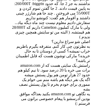
نداشتند به جز 2 جا. که حدود 260/000T :biggrin:
به پایین قیمت دادند. 2 جا گفتن تموم کردن و
55/000T می فروختن . چند جا هم شارژر چینی
داشتند و آفومار هم گفت: کنونشو نداریم
سفارش دادیم معلوم نیست چند ماه دیگه بیاد...
ولی با مارک کملیون Camelion داریم که 28/000T
هم قیمتشه. ( البته من تو سایتش همچین چیزی
ندیدم )
اصلی شو سراغ ندارین؟
به نظرتون چی کار کنم, متفرقه بگیرم باطریم
خراب نمیشه؟ کسی از دوستان تا به حال
خریده؟ مارکی توشون هست که قابل اطمینان
تر باشه؟
راستش یک سایتی هست که از amazon.com
برات می خره با 20 درصد سود. تا نیم کیلو هم
حدود 27 هزار تومن هم پول پستش میشه
اگه یک نفر دیگه هم باشه منم می خوام یک
مموری برای خودم بخرم تا پول پستش نصف
بشه
یه نگاهی تو amazon.com بکنید بعداگه موافق
بودین آدرسشو با پیغام خصوصی براتون می
فرستم :)