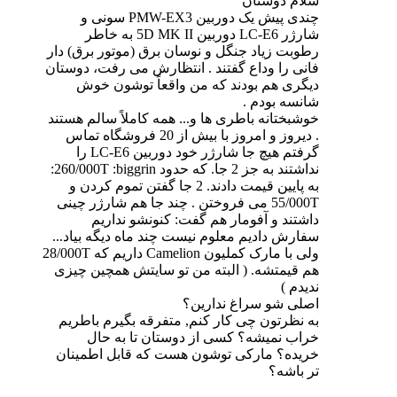
سلام دوستان
چندی پیش یک دوربین PMW-EX3 سونی و
شارژر LC-E6 دوربین 5D MK II به خاطر
رطوبت زیاد جنگل و نوسان برق (موتور برق) دار
فانی را وداع گفتند . انتظارش می رفت، دوستان
دیگری هم بودند که من واقعاً توشون خوش
شانسه بودم .
خوشبختانه باطری ها و... همه کاملاً سالم هستند
. دیروز و امروز با بیش از 20 فروشگاه تماس
گرفتم هیچ جا شارژر خود دوربین LC-E6 را
نداشتند به جز 2 جا. که حدود 260/000T :biggrin:
به پایین قیمت دادند. 2 جا گفتن تموم کردن و
55/000T می فروختن . چند جا هم شارژر چینی
داشتند و آفومار هم گفت: کنونشو نداریم
سفارش دادیم معلوم نیست چند ماه دیگه بیاد...
ولی با مارک کملیون Camelion داریم که 28/000T
هم قیمتشه. ( البته من تو سایتش همچین چیزی
ندیدم )
اصلی شو سراغ ندارین؟
به نظرتون چی کار کنم, متفرقه بگیرم باطریم
خراب نمیشه؟ کسی از دوستان تا به حال
خریده؟ مارکی توشون هست که قابل اطمینان
تر باشه؟