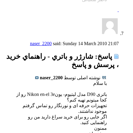
naser_2200
said:
Sunday 14 March 2010
21:07
پاسخ: شارژر و باتري - راهنماي خريد
، پرسش و پاسخ
نوشته اصلی توسط
naser_2200
با سلام
باتری D90 مدل لیتیوم- یونNikon en-el 3e رو از
کجا میتونم تهیه کنم؟
تجهیزات حرفه ای و نورنگار رو تماس گرفتم
موجود نداشتند.
اگر جایی رو برای خرید سراغ دارید من رو
راهنمایی کنید.
ممنون