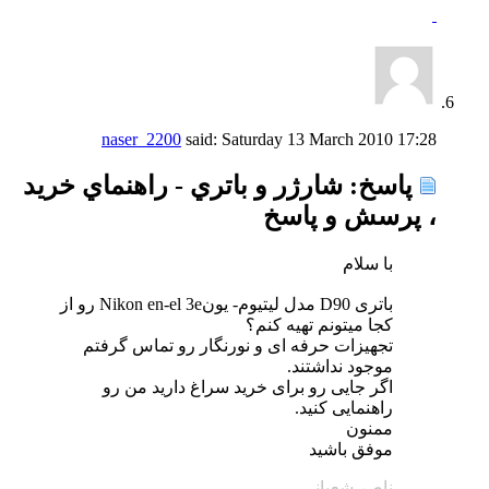
naser_2200
said:
Saturday 13 March 2010
17:28
پاسخ: شارژر و باتري - راهنماي خريد
، پرسش و پاسخ
با سلام
باتری D90 مدل لیتیوم- یونNikon en-el 3e رو از
کجا میتونم تهیه کنم؟
تجهیزات حرفه ای و نورنگار رو تماس گرفتم
موجود نداشتند.
اگر جایی رو برای خرید سراغ دارید من رو
راهنمایی کنید.
ممنون
موفق باشید
ناصر شعبانی