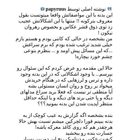
نوشته اصلی توسط
papyruus
این بدنه با این مواصفاتش واقعا میتونست بقول
معروف بترکونه !! منتها با این اشکالاتش عجیب
زد توی ذوق قشر عکاس و بخصوص رهروان
نیکون !
من بشخصه در حالی که کاننی بودم و هستم بازم
خیلی شدید ترغیب شده بودم که برم سراغش
...که این مسائل پیش اومد و ... بنظرم بنوعی
چشم خورد بیچاره!
حالا این مقدمه رو عرض کردم که این سئوال رو
بپرسم... با وجود اشکالاتی که در این بدنه وجود
داره و ترس و لرزهایی که در هنگام خریدش
میخواد بر روح و روان انسان مستولی بشه
آیا منطقی تر نیست که فعلا برید سراغ مدلهای
دیگه و یا حتی برند های دیگه و یا اینکه حداقل
منتظر آپدیت شدن این بدنه بمونید؟؟؟
بنده بشخصه اگه گزارش یه عیب کوچک از یه
بدنه ببینم فورا دلچرکین میشم نسبت بهش حالا
هرچقدر هم که روی کاغذ معرکه باشه!
جسارت بنده رو ببخشید
کیفیت عکس و دینامیک رنج این دوربین بسیار