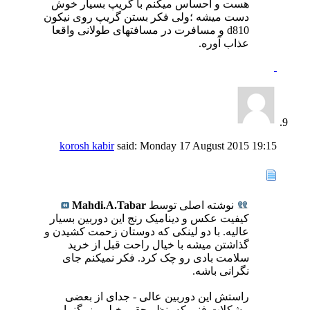
هست و احساس میکنم با گریپ بسیار خوش
دست میشه ؛ولی فکر بستن گریپ روی نیکون
d810 و مسافرت در مسافتهای طولانی واقعا
عذاب آوره.
korosh kabir
said:
Monday 17 August 2015
19:15
نوشته اصلی توسط
Mahdi.A.Tabar
کیفیت عکس و دینامیک رنج این دوربین بسیار
عالیه. با دو لینکی که دوستان زحمت کشیدن و
گذاشتن میشه با خیال راحت قبل از خرید
سلامت بادی رو چک کرد. فکر نمیکنم جای
نگرانی باشه.
راستش این دوربین عالی - جدای از بعضی
مشکلات فنی که بنظر حقیر خیلی بزرگنمایی