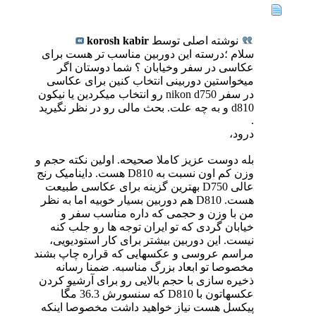
نوشته اصلی توسط
korosh kabir
سلام ؛درسته این دوربین مناسب تر هست برای
عکاسی در سفر وخیابان ؟ شما دوستان اگر
میخواستین دوربینی انتخاب کنین برای عکاسی
در سفر nikon d750 رو انتخاب میکردین یا نیکون
d810 و به چه علت. بحث مالی رو در نظر نگیرید
.
درود،
بله دوست عزیز کاملا صحیحه. اولین نکته حجم و
وزن کم اون نسبت به D810 هست. داینامیک رنج
عالی D750 بهترین گزینه برای عکاسی طبیعت
هست. D810 هم دوربین بسیار خوبیه اما به نظر
من با وزن و حجمی که داره مناسب سفر و
خیابان گردی که تو ایران توجه ها رو جلب کنه
نیست. این دوربین بیشتر برای کار استودیویی،
مراسم عروسی و عکسهایی که قراره چاپ بشند
مخصوصا تو ابعاد بزرگ مناسبه. ضمنا رسانه
ذخیره سازی با حجم بالایی رو برای آرشیو کردن
عکسهاتون با D810 که سنسورش 36.3 مگا
پیکسل هست نیاز خواهید داشت مخصوصا اینکه