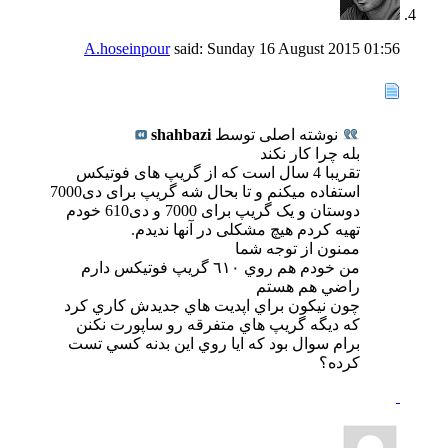
A.hoseinpour
said:
Sunday 16 August 2015
01:56
نوشته اصلی توسط
shahbazi
بله چرا کار نکند
تقریبا 4 سال است که از گریپ های فوتیکس
استفاده میکنم و تا بحال شه گریپ برای دی7000
دوستان و یک گریپ برای 7000 و دی610 خودم
تهیه کردم هیچ مشکلی در آنها ندیدم.
ممنون از توجه شما
من خودم هم روي ٦١٠ گريپ فوتيكس دارم
راضي هم هستم
چون نيكون براي اپديت هاي جديدش كاري كرد
كه ديگه گريپ هاي متفرقه رو ساپورت نكنن
برام سوال بود كه ايا روي اين بدنه كسي تست
كرده؟