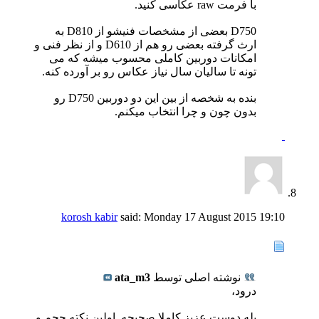
با فرمت raw عکاسی کنید.
D750 بعضی از مشخصات فنیشو از D810 به
ارث گرفته بعضی رو هم از D610 و از نظر فنی و
امکانات دوربین کاملی محسوب میشه که می
تونه تا سالیان سال نیاز عکاس رو بر آورده کنه.
بنده به شخصه از بین این دو دوربین D750 رو
بدون چون و چرا انتخاب میکنم.
korosh kabir
said:
Monday 17 August 2015
19:10
نوشته اصلی توسط
ata_m3
درود،
بله دوست عزیز کاملا صحیحه. اولین نکته حجم و