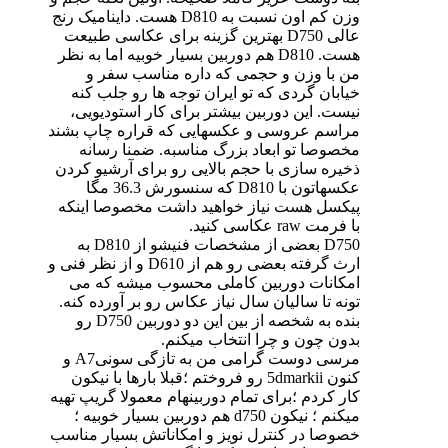
وزن کم اون نسبت به D810 هست. داینامیک رنج
عالی D750 بهترین گزینه برای عکاسی طبیعت
هست. D810 هم دوربین بسیار خوبیه اما به نظر
من با وزن و حجمی که داره مناسب سفر و
خیابان گردی که تو ایران توجه ها رو جلب کنه
نیست. این دوربین بیشتر برای کار استودیویی،
مراسم عروسی و عکسهایی که قراره چاپ بشند
مخصوصا تو ابعاد بزرگ مناسبه. ضمنا رسانه
ذخیره سازی با حجم بالایی رو برای آرشیو کردن
عکسهاتون با D810 که سنسورش 36.3 مگا
پیکسل هست نیاز خواهید داشت مخصوصا اینکه
با فرمت raw عکاسی کنید.
D750 بعضی از مشخصات فنیشو از D810 به
ارث گرفته بعضی رو هم از D610 و از نظر فنی و
امکانات دوربین کاملی محسوب میشه که می
تونه تا سالیان سال نیاز عکاس رو بر آورده کنه.
بنده به شخصه از بین این دو دوربین D750 رو
بدون چون و چرا انتخاب میکنم.
مرسی دوست گرامی من به تازگی سونیA7 و
کنون 5dmarkii رو فروختم ؛قبلا بارها با نیکون
کار کردم ؛برای تمام دوربینهام معمولا گریپ تهیه
میکنم ؛ نیکون d750 هم دوربین بسیار خوبیه ؛
خصوصا در کنترل نویز و امکاناتش بسیار مناسب