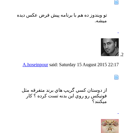
تو ویندوز ده هم با برنامه پیش فرض عکس دیده
میشه.
A.hoseinpour
said:
Saturday 15 August 2015
22:17
از دوستان كسي گريپ هاي برند متفرقه مثل
فوتيكس رو روي اين بدنه تست كرده ؟ كار
ميكنند؟