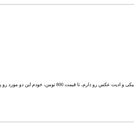
 این دو مورد رو پیدا کردم نظرتون چیه؟؟ ممنونم از راهنماییتون...