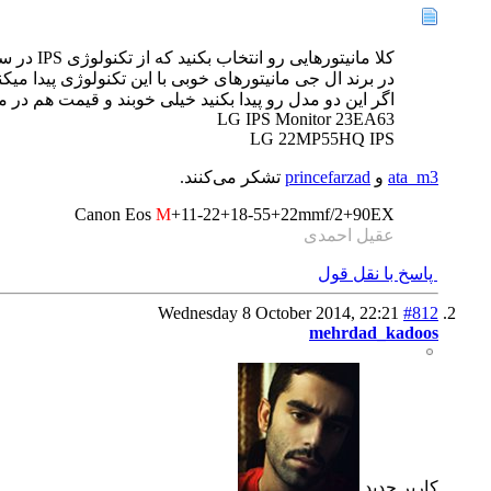
کلا مانیتورهایی رو انتخاب بکنید که از تکنولوژی IPS در ساخت پنل اونها استفاده شده باشه.
در برند ال جی مانیتورهای خوبی با این تکنولوژی پیدا میکنید. من خودم از Ips226 استفاده میکنم که مانیتور بسیار خوبی است.منتها دیگه تولید 
اگر این دو مدل رو پیدا بکنید خیلی خوبند و قیمت هم د
LG IPS Monitor 23EA63
LG 22MP55HQ IPS
ata_m3
و
princefarzad
تشکر می‌کنند.
Canon Eos
M
+11-22+18-55+22mmf/2+90EX
عقیل احمدی
پاسخ با نقل قول
Wednesday 8 October 2014,
22:21
#812
mehrdad_kadoos
كاربر جديد