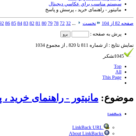
سيستم مناسب براي عكاسي ديجيتال
مانیتور - راهنمای خرید ، پرسش و پاسخ
صفحه 82 از 104
نخست
...
32
72
78
79
80
81
82
83
84
85
86
92
پرش به صفحه :
نمایش نتایج : از شماره 811 تا 820 , از مجموع 1034
1045
تشکر
Top
All
This Page
موضوع:
مانیتور - راهنمای خرید 
LinkBack
LinkBack URL
About LinkBacks