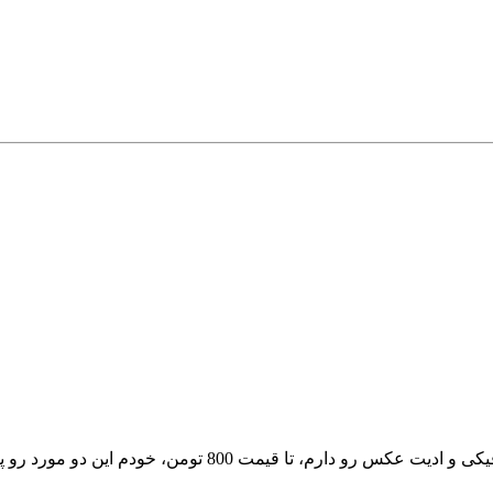
 این دو مورد رو پیدا کردم نظرتون چیه؟؟ ممنونم از راهنماییتون...