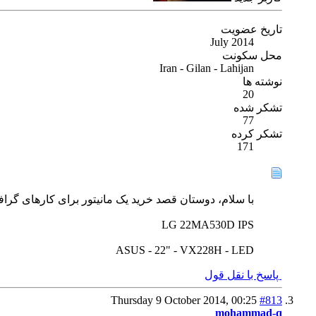
تاریخ عضویت
July 2014
محل سکونت
Iran - Gilan - Lahijan
نوشته ها
20
تشکر شده
77
تشکر کرده
171
با سلام، دوستان قصد خرید یک مانیتور برای کارهای گرافیکی و ادیت عکس رو دارم، تا قیمت 800 تومن، خودم
LG 22MA530D IPS
ASUS - 22" - VX228H - LED
پاسخ با نقل قول
Thursday 9 October 2014,
00:25
#813
mohammad-q