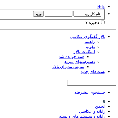
Help
ذخیره ؟
تالار گفتگوی عکاسی
راهنما
تقویم
امکانات تالار
همه خوانده شد
دسترسیهای سریع
نمایش مدیران تالار
پست‌های جدید
جستجوی پیشرفته
انجمن
رايانه و عكاسي
رايانه و سيستم هاي وابسته