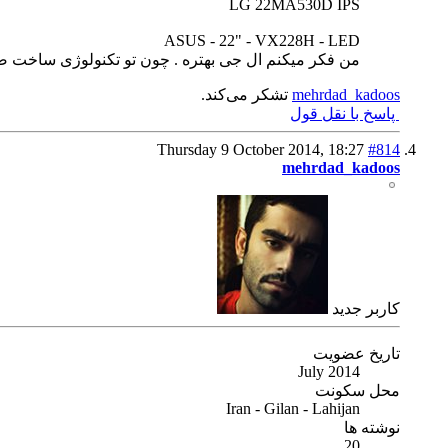
LG 22MA530D IPS
ASUS - 22" - VX228H - LED
من فکر میکنم ال جی بهتره . چون تو تکنولوژی ساخت 
mehrdad_kadoos
تشکر می‌کند.
پاسخ با نقل قول
Thursday 9 October 2014,
18:27
#814
mehrdad_kadoos
كاربر جديد
تاریخ عضویت
July 2014
محل سکونت
Iran - Gilan - Lahijan
نوشته ها
20