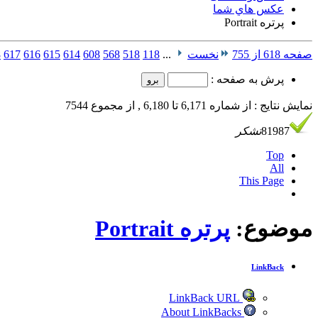
عكس هاي شما
پرتره Portrait
صفحه 618 از 755
نخست
...
118
518
568
608
614
615
616
617
8
پرش به صفحه :
نمایش نتایج : از شماره 6,171 تا 6,180 , از مجموع 7544
81987
تشکر
Top
All
This Page
موضوع:
پرتره Portrait
LinkBack
LinkBack URL
About LinkBacks