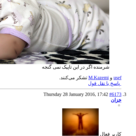
شرمنده اگر در این تاپیک نمی گنجه
usef
و
M.Kazemi
تشکر می‌کنند.
پاسخ با نقل قول
Thursday 28 January 2016,
17:42
#6173
خزان
كاربر فعال