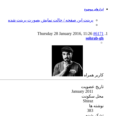
ابزارهای موضوع
پرینت این صفحه / حالت نمایش بصورت پرینت شده
Thursday 28 January 2016,
11:26
#6171
sohrab-gh
كاربر همراه
تاریخ عضویت
January 2011
محل سکونت
Shiraz
نوشته ها
383
تشکر شده