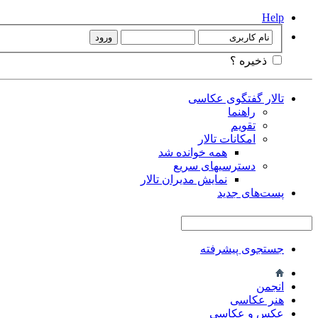
Help
ذخیره ؟
تالار گفتگوی عکاسی
راهنما
تقویم
امکانات تالار
همه خوانده شد
دسترسیهای سریع
نمایش مدیران تالار
پست‌های جدید
جستجوی پیشرفته
انجمن
هنر عکاسی
عکس و عکاسی