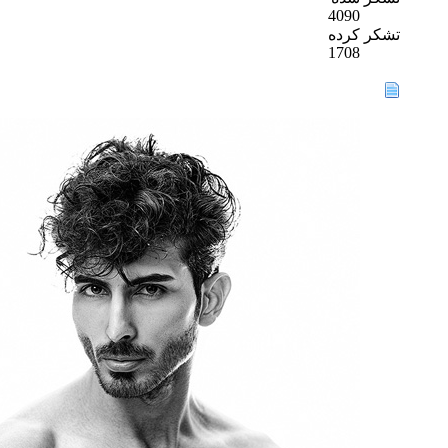
4090
تشکر کرده
1708