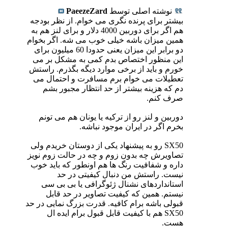
نوشته اصلی توسط
PaeezeZard
بیشتر برای پرنده نگری می خوام. از نظر بودجه
هم اگر برای دوربین 4000 دلار و برای لنز هم به
همین میزان باشه خیلی خوب می شه. اگر بخوام
دو برابر این میزان یعنی حدودا 60 میلیون برای
این منظور اختصاص بدم کمی به مشکل بر می
خورم و باید از برخی موارد دیگه بگذرم. راستش
تعطیلات می خوام برم مسافرت و احتمال می
دم که هزینه بیشتر از حد انتظار مجبور بشم
صرف کنم.
دوربین و لنز رو از ترکیه یا یونان هم می تونم
بخرم اگر در ایران موجود نباشه.
SX50 رو به پیشنهاد یکی از دوستان خریدم ولی
تصاویرش چه بدون زوم و چه در حالت زوم نویز
داره و شفافیت رنگ ها هم اونطور که باید خوب
نیست. راستش من دنبال کیفیتی در حد
استانداردهای نشنال ژئوگرافی یا بی بی سی
نیستم. همین که کیفیت تصاویر در حد قابل
قبولی باشه برام کافیه. قدرت بزرگ نمایی در حد
SX50 هم با کیفیت قابل قبول برام ایده ال
هست.