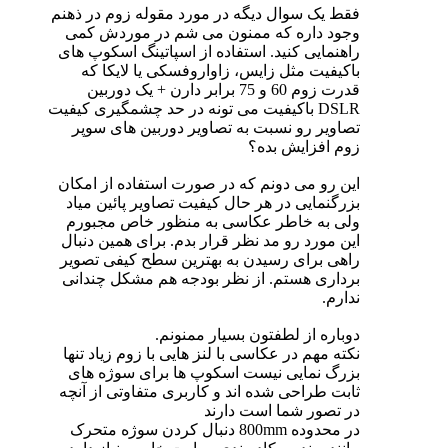
فقط یک سوال دیگه در مورد مقوله زوم در ذهنم
وجود داره که ممنون می شم در موردش کمی
راهنمایی کنید. استفاده از اسپاتینگ اسکوپ های
باکیفیت مثل زایس، زاواروفسکی یا لایکا که
قدرت زوم 60 و 75 برابر دارن + یک دوربین
DSLR باکیفیت می تونه در حد چشمگیری کیفیت
تصاویر رو نسبت به تصاویر دوربین های سوپر
زوم افزایش بده؟
این رو می دونم که در صورت استفاده از امکان
بزرگنمایی در هر حال کیفیت تصاویر پائین میاد
ولی به خاطر عکاسی به منظور خاص مجبورم
این مورد رو مد نظر قرار بدم. برای همین دنبال
راهی برای رسیدن به بهترین سطح کیفی تصویر
برداری هستم. از نظر بودجه هم مشکل چندانی
ندارم.
دوباره از لطفتون بسیار ممنونم.
نکته مهم در عکاسی با لنز هایی با زوم زیاد تنها
بزرگ نمایی نیست اسکوپ ها برای سوژه های
ثابت طراحی شده اند و کاربری متفاوتی از آنچه
در تصور شما است دارند
در محدوده 800mm دنبال کردن سوژه متحرک