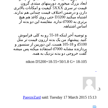
ابعاد بزرگ میخوره. دوربینهای مبتدی گرون
قیمت تر سری 5XXX کیفیت و امکانات بالاتری
دارن و درضمن اختلاف قیمت چندانی هم ندارند.
اشتباه میکنید D3200 حتی روی کاغذ هم هیچ
برتری به d7000 نداره. مقایسه این دو بدنه از
اساس اشتباهه.
و توصیه آخر اینکه 18-55 رو به کلی فراموش
کنید. پیشنهاد من یک بدنه ارزون قیمت تر مثل
d5100 و 18-105 هست. این دوربین از سنسور و
پردازنده مشابه d7000 استفاده میکنه پس میشه
گفت خروجی دو بدنه نزدیک به همه.
nikon D5200+18-55+50/1.8 G+ 18-105
PaeezeZard
said:
Tuesday 17 March 2015
15:13