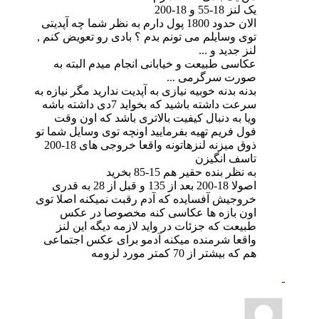
یک لنز 18-55 و 18-200
الان حدود 1800 پول دارم به نظر شما چه آپدیتی
توی وسایلم می تونم بدم ؟ بادی رو تعویض کنم ,
لنز جدید و ...
عکاسی طبیعت و خیابانی انجام میدم البته به
صورت سرگرمی ...
بدنه بدنه خوبیه نیازی به آپدیت ندارید مگر نیازه به
سرعت داشته باشید که بخواید 7دی داشته باشه
ویا به دنبال کیفیت بالاتری باشد که اون وقت
فول فریم تهیه بفرمایید اونچه توی وسایل شما تو
ذوق میزنه لنزهاتونه واقعا خروجی های 18-200
تاسف انگیزن
به نظر بنده حقیر هم 15-85 بخرید
اصولا 18-200 بعد از 135 و قبل از 28 به قدری
خروجیش آفسایده که آدم رقبت نمیکنه اصلا توی
اون بازه ها عکاسی کنه مخصوصا در عکس
طبیعت که جزئات در واید لازمه دیگه این لنز
واقعا شرمنده میکنه آدمو برای عکس اجتماعی
هم که بیشتر از 70 کمتر مورد لزومه