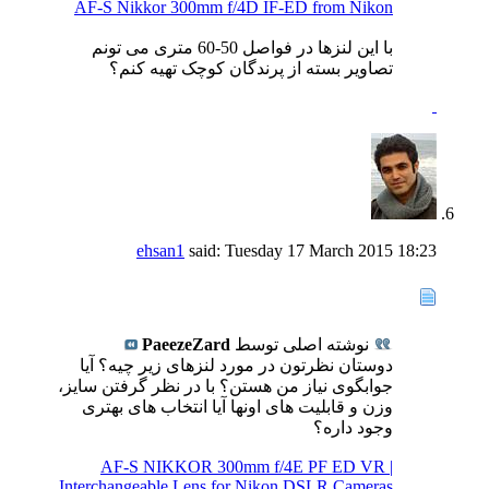
AF-S Nikkor 300mm f/4D IF-ED from Nikon
با این لنزها در فواصل 50-60 متری می تونم
تصاویر بسته از پرندگان کوچک تهیه کنم؟
ehsan1
said:
Tuesday 17 March 2015
18:23
نوشته اصلی توسط
PaeezeZard
دوستان نظرتون در مورد لنزهای زیر چیه؟ آیا
جوابگوی نیاز من هستن؟ با در نظر گرفتن سایز،
وزن و قابلیت های اونها آیا انتخاب های بهتری
وجود داره؟
AF-S NIKKOR 300mm f/4E PF ED VR |
Interchangeable Lens for Nikon DSLR Cameras