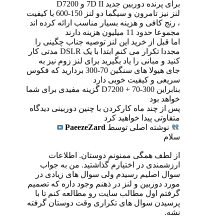
برای پرنده دوربین جدید 7D II و D7200
لنز نیز تامرون و سیگما دو لنز 150-600 با کیفیت
، رنج کافی و هزینه بسیار مناسب ارائه کرده اند
مجموعا حدود 11 میلیون هزینه دارند
اما قبل از خرید این لنز توصیه جناب چگینی را
مجددا تکرار می کنم ابتدا با یک DSLR مدتی کار
کنید و مبانی را یاد بگیرید برای لنز زوم نیز به
جای هیولا های سنگین 70-300 بردارید که فکوس
سریعی و کیفیت خوبی دارد
بنابراین D7200 + 70-300 گزینه مفیدی برای شما
خواهد بود
پس از چند ماه کارکردن با چنین دوربینی دیدگاه
متفاوتی پیدا خواهید کرد
نوشته اصلی توسط
PaeezeZard
سلام
از لطف همگی ممنونم دوستان. اطلاعات
ارزشمندی در اختیارم گذاشتید. من به جواب
سوال اصلیم رسیدم ولی سوال های زیادی در
مورد دوربین و لنز در ذهنم وجود داره که تصمیم
گرفتم اول مطالب سایت رو مطالعه کنم تا با
پرسیدن سوال های تکراری وقت دوستان گرفته
نشه.