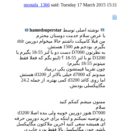
mostafa_1366
said:
Tuesday 17 March 2015
15:11
نوشته اصلی توسط
hamedsuperstar
با عرض سلام خدمت دوستان محترم
من قبلا کامپکت داشتم حالا میخوام دوربین dslr
بگیرم. بودجم هم 1500 هستش.
به نظرتون D7000 دست دو با لنز 55-18 بگیرم یا
D3200 نو با لنز 55-18 ؟ (اینو بگم که فعلا فقط
میتونم 55-18 بگیرم)
چون تقریبا قیمتشون یکی درمیاد
میدونم که d7000 خیلی بالاتر از d3200 هستش
اما روی کاغذ d3200 کمی بهتره. از جمله 24.2
مگاپیکسلی بودنش.
ممنون میشم کمکم کنید
سلام
D7000 هنوز دوربین خوبیه ولی بنده اصلا d3200
رو توصیه نمیکنم و اینکه برای خرید دوربین حرفه
ای همیشه سعی کنید آخرین ملاکتون مگاپیکسل
باشه. چون مگاپیکسل بالا فقط بدرد چاپ در