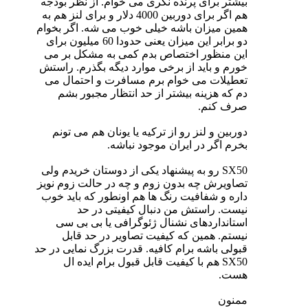
بیشتر برای پرنده نگری می خوام. از نظر بودجه
هم اگر برای دوربین 4000 دلار و برای لنز هم به
همین میزان باشه خیلی خوب می شه. اگر بخوام
دو برابر این میزان یعنی حدودا 60 میلیون برای
این منظور اختصاص بدم کمی به مشکل بر می
خورم و باید از برخی موارد دیگه بگذرم. راستش
تعطیلات می خوام برم مسافرت و احتمال می
دم که هزینه بیشتر از حد انتظار مجبور بشم
صرف کنم.
دوربین و لنز رو از ترکیه یا یونان هم می تونم
بخرم اگر در ایران موجود نباشه.
SX50 رو به پیشنهاد یکی از دوستان خریدم ولی
تصاویرش چه بدون زوم و چه در حالت زوم نویز
داره و شفافیت رنگ ها هم اونطور که باید خوب
نیست. راستش من دنبال کیفیتی در حد
استانداردهای نشنال ژئوگرافی یا بی بی سی
نیستم. همین که کیفیت تصاویر در حد قابل
قبولی باشه برام کافیه. قدرت بزرگ نمایی در حد
SX50 هم با کیفیت قابل قبول برام ایده ال
هست.
ممنون