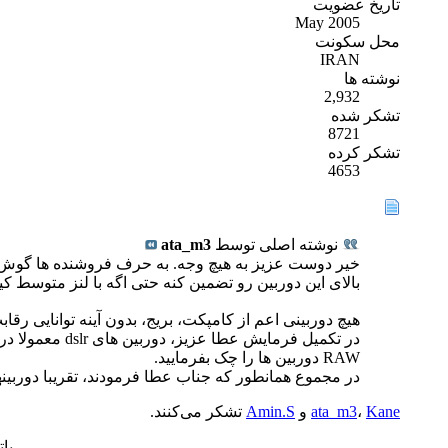
تاریخ عضویت
May 2005
محل سکونت
IRAN
نوشته ها
2,932
تشکر شده
8721
تشکر کرده
4653
نوشته اصلی توسط
ata_m3
بالای این دوربین رو تضمین کنه حتی اگه با لنز متوسط ک
هیچ دوربینی اعم از کامپکت، بریج، بدون آینه توانایی رقابت با DSLR های کراپدار رو ندارند، حتی DSLR های سط
RAW دوربین ها را چک بفرمایید.
در مجموع همانطور که جناب عطا فرمودند، تقریبا دوربینهای کامپکت ،بریج و بدوت آینه 
Kane
،
ata_m3
و
Amin.S
تشکر می‌کنند.
بات