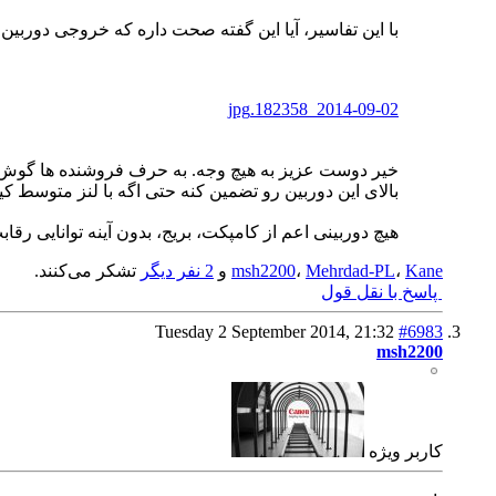
با این تفاسیر، آیا این گفته صحت داره که خروجی دوربین های سری G کنون از دوربین های حرفه ای کراپدار مثل 600D که با لنز
2014-09-02_182358.jpg
بالای این دوربین رو تضمین کنه حتی اگه با لنز متوسط ک
هیچ دوربینی اعم از کامپکت، بریج، بدون آینه توانایی رقابت با DSLR های کراپدار رو ندارند، حتی DSLR های سط
Kane
،
Mehrdad-PL
،
msh2200
و
2 نفر دیگر
تشکر می‌کنند.
پاسخ با نقل قول
Tuesday 2 September 2014,
21:32
#6983
msh2200
كاربر ويژه