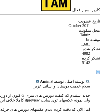
كاربر بسیار فعال
تاریخ عضویت
October 2011
محل سکونت
Tabriz
نوشته ها
1,681
تشکر شده
4982
تشکر کرده
5142
نوشته اصلی توسط
Amin.S
سلام خدمت دوستان و اساتید عزیز
جدیدا شنیدم که کیفت دوربین های سری G کنون از دوربین های حرفه ای اون که با لنز کیت عرضه میشن بهتره!
ولی نمونه عکسهای توی سایت dpreview کاملا خلاف این گفته رو اثبات میکنه.
اما! الان که دقت کردم دیدم عکسهای دوربین های حرفه ای کراپدار کنون با لنز 50mm f1.4 گرفته 