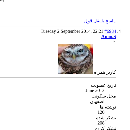
پاسخ با نقل قول
Tuesday 2 September 2014,
22:21
#6984
Amin.S
كاربر همراه
تاریخ عضویت
June 2013
محل سکونت
اصفهان
نوشته ها
120
تشکر شده
208
تشکر کرده