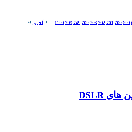
699
700
701
702
703
709
749
799
1199
...
آخرین
اي DSLR