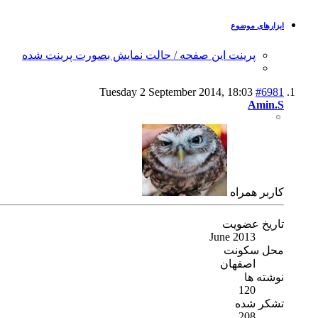
ابزارهای موضوع
پرینت این صفحه / حالت نمایش بصورت پرینت شده
Tuesday 2 September 2014,
18:03
#6981
Amin.S
كاربر همراه
تاریخ عضویت
June 2013
محل سکونت
اصفهان
نوشته ها
120
تشکر شده
208