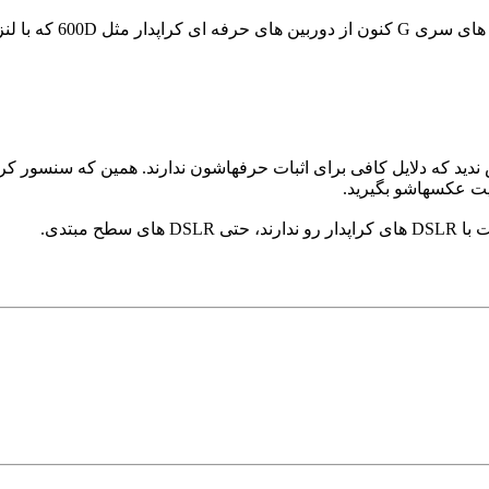
 18-55 عرضه میشن بهتره؟
یت عکسهاشو بگیرید.
ح مبتدی.