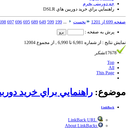
چه دوربینی بخرم
راهنمايي براي خريد دوربين هاي DSLR
صفحه 699 از 1201
نخست
...
199
599
649
689
695
696
697
698
پرش به صفحه :
نمایش نتایج : از شماره 6,981 تا 6,990 , از مجموع 12004
17678
تشکر
Top
All
This Page
موضوع:
راهنمايي براي خريد دوربين ه
LinkBack
LinkBack URL
About LinkBacks