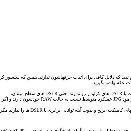
یت عکسهاشو بگیرید.
ح مبتدی.
در تکمیل فرمایش عطا عزیز، دوربین های dslr معمو
توانایی برابری با DSLR ها را ندارند مگر در موارد محدود و استثنایی!
وجه به تعطیلی فروم در تلگرام پاسخگوی دوستان هستم:Telegram:@msh2200