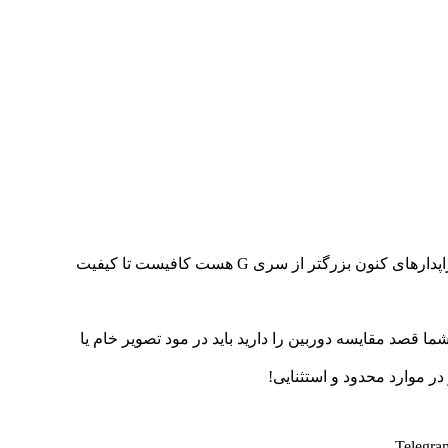
خیر دوست عزیز به هیچ وجه. به حرف فروشنده ها گوش ندید که دلایل کافی برای اثبات حرفهاشون ندارند. همین که سنسور کراپدارهای کنون بزرگتر از سری G هست کافیست تا کیفیت
لا در مود JPG عملکرد متوسط نسبت به حالت RAW خودشون دارند و اگر شما قصد مقایسه دوربین را دارید باید در مود تصویر خام یا