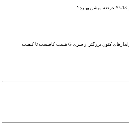
خیر دوست عزیز به هیچ وجه. به حرف فروشنده ها گوش ندید که دلایل کافی برای اثبات حرفهاشون ندارند. همین که سنسور کراپدارهای کنون بزرگتر از سری G هست کافیست تا کیفیت