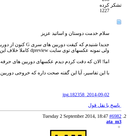
تشکر کرده
1227
سلام خدمت دوستان و اساتید عزیز
جدیدا شنیدم که کیفت دوربین های سری G کنون از دوربین های حرفه ای اون که با لنز کیت عرضه میشن بهتره!
ولی نمونه عکسهای توی سایت dpreview کاملا خلاف این گفته رو اثبات میکنه.
اما! الان که دقت کردم دیدم عکسهای دوربین های حرفه ای کراپدار کنون با لنز 50mm f1.4 گرفته 
با این تفاسیر، آیا این گفته صحت داره که خروجی دوربین های سری G کنون از دوربین های حرفه ای کراپدار مثل 600D که با لنز
2014-09-02_182358.jpg
پاسخ با نقل قول
Tuesday 2 September 2014,
18:47
#6982
ata_m3