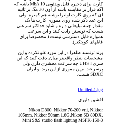
کارت برای ذخیره فایل ویدئویی 10 Mb/s باشه که
اگه قرار بر مقایسه باشه از اون 30 مگ بر ثانیه
ای که روی کارت اولترا نوشته هم کمتره. ولی
این عدد ذکر شده روی مموری کارت ها یک
مقدار جنبه تبلیغاتی داره و شاید حداکثر سرعتی
هست که تونستن رایت کنند و این سرعت
همواره قابل دسترسی نیست ( مخصوصا برای
فایلهای کوچکتر).
برند ترنسند ظاهرا در این مورد غلو نکرده و این
مشخصات بنظر واقعیتر میان. دقت کنید که این
سری UHS-I چه سرعت محشری دارن ولی
پرسرعت ترین مموری از این برند تو ایران
SDXC هست.
Untitled-1.jpg
افشين دليري
Nikon D800, Nikkor 70-200 vrii, Nikkor
105mm, Nikkor 50mm 1.8G,Nikon SB 80DX,
Mini S&S studio flash lighting MSFK-150-3