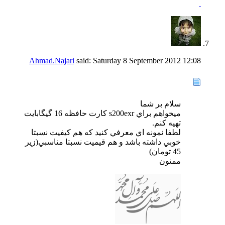
Ahmad.Najari
said:
Saturday 8 September 2012
12:08
سلام بر شما
ميخواهم براي s200exr كارت حافظه 16 گيگابايت
تهيه كنم.
لطفا نمونه اي معرفي كنيد كه هم كيفيت نسبتا
خوبي داشته باشد و هم قيميت نسبتا مناسبي(زير
45 تومان)
ممنون