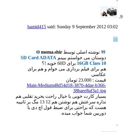
hamid415
said:
Sunday 9 September 2012
03:02
نوشته اصلی توسط
moma.shir
دوستان می خواستم ببینم
SD Card ADATA
16GB Class 10
برای 60D خوبه !؟
هم برای فیلم برداری می خوام و هم برای
عکاسی
قیمت : 23.000 تومان
Main-Medium48d54d18-3870-4dae-b366-
38baee8af3a1.jpg
بسیار کارت خوبی با خیال راحت بخرید تقلبی هم
نداره سرعتش هم نوشتن هم 12 13 مگ بر ثانییه
هست که براحتی برای ضبط فول اچ دی با
دوربین شما جواب میده.