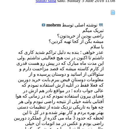
studio sima
said:
Sunday 5 June 2016
11:08
نوشته اصلی توسط
mohem
تبریک میگم
راضی بودین از خریدتون؟
میشه بگن از کجا تهیه کردین؟
با سلام
عذر خواهی ؛ بنده به دلیل تراکم شدید کاری که
داشتم تا اکنون در نت هیچ فعالیتی نداشتم .ولی
این مدت ماه مبارک که در پیش رو هست قدری
از کارم کاسته میشه که قصد مزاحمت دارم و
سئوالاتی از اساتید و دوستان پرسیده و از
معلومات دوستان فیض ببرم.بابت خرید دوربین
که فعلا فقط در آتلیه ازش استفاده نمودم که
عالی جواب داده ؛ در مواقع نادر هم ازش در
فضای بیرون استفاده نمودم که در زمانی که هوا
آفتابی باشه خیلی از نتیجه راضی نبودم ولی هر
چه هوا به تاریکی نزدیک شده از تنظیمات دستی
بهتر بهره بردم و کار بهتر شده.و در کل تا این
لحظه که حدود 3 ماه می گذره از عملکرد دوربین
راضی بودم و عکس در مد اتومات آن خیلی
جالب نیست.البته این را هم عرض کنم که این