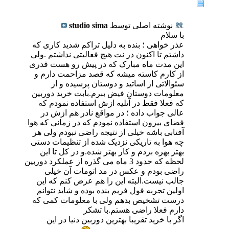
نوشته اصلی توسط
studio sima
با سلام
عذر خواهی ؛ بنده به دلیل تراکم شدید کاری که
داشتم تا اکنون در نت هیچ فعالیتی نداشتم .ولی
این مدت ماه مبارک که در پیش رو هست قدری
از کارم کاسته میشه که قصد مزاحمت دارم و
سئوالاتی از اساتید و دوستان پرسیده و از
معلومات دوستان فیض ببرم.بابت خرید دوربین
که فعلا فقط در آتلیه ازش استفاده نمودم که
عالی جواب داده ؛ در مواقع نادر هم ازش در
فضای بیرون استفاده نمودم که در زمانی که هوا
آفتابی باشه خیلی از نتیجه راضی نبودم ولی هر
چه هوا به تاریکی نزدیک شده از تنظیمات دستی
بهتر بهره بردم و کار بهتر شده.و در کل تا این
لحظه که حدود 3 ماه می گذره از عملکرد دوربین
راضی بودم و عکس در مد اتومات آن خیلی
جالب نیست.البته این را هم عرض کنم که این
اولین تجربه فول فریم بنده بوده و شاید نتوانم
درست تشخیص بدهم ولی با معلومات کمی که
دارم فعلا راضی هستم.با تشکر
اگر با خرید تقریبا بهترین دوربین دنیا در این