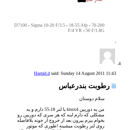
D7100
-
Sigma 10-20 F/3.5
-
18-55 Afp
-
70-200
F/4 VR
-
50 F/1.8G
Hamid.d
said:
Sunday 14 August 2011
11:43
رطوبت بندرعباس
سلام دوستان
من یه دوربین kissx4 با لنز 18-55 دارم و یه
مشکلی که دارم اینه که هر سری که دوربین رو
بخوام ببرم بیرون بعد از خروج از خونه بلافاصله
روی لنز رطوبت میشینه !طوری که موتور