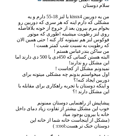
سلام دوستان
من یه دوربین kissx4 با لنز 18-55 دارم و یه
مشکلی که دارم اینه که هر سری که دوربین رو
بخوام ببرم بیرون بعد از خروج از خونه بلافاصله
روی لنز رطوبت میشینه !طوری که موتور
فوکوس لنز هم نمیتونه کار کنه ! حتی همین الان
که رطوبت به نسبت شب کمتر هست !
من ساکن بندرعباس هستم !
البته هستن کسانی که 450دی یا 500 دی دارند اما
ابن مشکل رو ندارند!
نمیدونم مشکل از کجاست !
اول میخواستم بدونم چه مشکلی میتونه برای
دوربین ایجاد کنه!؟
و اینکه دوستان با تجربه راهکاری برای مقابله با
این مشکل دارند !؟
پیشاپیش از راهنمایی دوستان ممنونم
خوب این مشکل بیشتر از تفاوت زیاد دمای داخل
خانه با بیرون بوجود میاد
(مشکل از اینجاست خانه شما از خانه این
دوستان خنک تر هست:cool: )