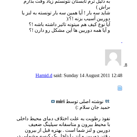
به دلیل ترم تابستان نتونستم زیاد وقت بذارم
براش )
شاید سه بار ! آیا همین سه بار تونسته به لنز یا
دوربین آسیب بزنه !؟:(
آیا نوع کیف هم میتونه تاثیر داشته باشه !؟
و آیا همه دوربین ها این مشکل رو دارن !؟
Hamid.d
said:
Sunday 14 August 2011
12:48
نوشته اصلی توسط
miri
حمید جان سلام :)
نفوذ رطوبت به علت اختلاف دمای محیط داخلی
با محیط بیرون و متاسفانه سیلینگ ضعیف
دوربین و لنز شما است . بهتره قبل از بیرون
رفتن دوربین و لنز را داخل یک کیسه مشمایی در