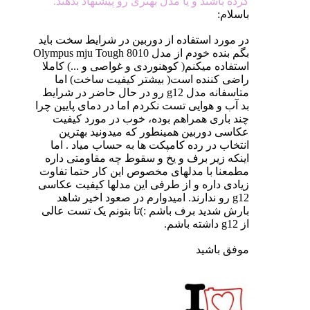
کرده باشند و یا مدل بهتری رو پیشنهاد بدهند.
باسلام:
در مورد استفاده از دوربین در شرایط سخت باید
بگم بنده خودم از مدل Olympus mju Tough 8010
استفاده میکنم( کوهنوردی و غواصی و ...) کاملا
راضی کننده است( بیشتر کیفیت ساخت) اما
متاسفانه مدل g12 رو در حال حاضر در شرایط
بد آب و هوایی تست نکردم اما در دمای پایین چرا
چند باری همراهم بوده، خوب در مورد کیفیت
عکاسی دوربین همینطور که میدونید بهترین
انتخاب در رده کامپکت ها به حساب میاد . اما
اینکه زیر برف و یخ و سقوط چه مقاومتی داره
مطمعنا با مدلهای مخصوص این کار حتما تفاوت
زیادی داره و از طرفی این مدلها کیفیت عکاسی
g12 رو ندارند. امیدوارم در صعود اخیر شاهد
بارش شدید برف باشم :)تا بتونم یک تست عالی
از g12 داشته باشم.
موفق باشید