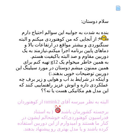
سلام دوستان:
بنده به شدت به جوابیه این سوالم احتیاج دارم
: از آنجایی که من کوهنوردی میکنم و البته
سنگنوردی و بیشتر مواقع در ارتفاعات بالا و
دماهای پایین برنامه اجرا میکنم،نیازمند به یک
دوربین مقاوم و صد البته باکیفیت هستم.
به همین خاطر میخوام یک g12 تهیه کنم برای
همین ممنون میشم دوستان در مورد سیلینگ این
دوربین توضیحات خوبی بدهند.:)
و اینکه در شرایط بد آب و هوایی و زیر برف چه
عملکردی داره و انوش عزیز راهنماییی کنند که
این مدل هم مکانیکی هست یا نه؟؟
البته به نظر میرسه آقای ramink2 از کوهنوردان
برجسته کشورمان باشند
( به استناد
فدراسیون کوهنوردی)که خوشحالم ایشون در
کنار ما هستند و امیدوارم از این دوربین استفاده
کرده باشند و یا مدل بهتری رو پیشنهاد بدهند.