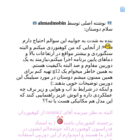
نوشته اصلی توسط
ahmadmobin
سلام دوستان:
بنده به شدت به جوابیه این سوالم احتیاج دارم
: از آنجایی که من کوهنوردی میکنم و البته
سنگنوردی و بیشتر مواقع در ارتفاعات بالا و
دماهای پایین برنامه اجرا میکنم،نیازمند به یک
دوربین مقاوم و صد البته باکیفیت هستم.
به همین خاطر میخوام یک g12 تهیه کنم برای
همین ممنون میشم دوستان در مورد سیلینگ این
دوربین توضیحات خوبی بدهند.:)
و اینکه در شرایط بد آب و هوایی و زیر برف چه
عملکردی داره و انوش عزیز راهنماییی کنند که
این مدل هم مکانیکی هست یا نه؟؟
البته به نظر میرسه آقای ramink2 از کوهنوردان
برجسته کشورمان باشند
( به استناد
فدراسیون کوهنوردی)که خوشحالم ایشون در
کنار ما هستند و امیدوارم از این دوربین استفاده