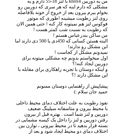
من یه دوربین kissx4 با لنز 18-55 دارم و یه
مشکلی که دارم اینه که هر سری که دوربین رو
بخوام ببرم بیرون بعد از خروج از خونه بلافاصله
روی لنز رطوبت میشینه !طوری که موتور
فوکوس لنز هم نمیتونه کار کنه ! حتی همین الان
که رطوبت به نسبت شب کمتر هست !
من ساکن بندرعباس هستم !
البته هستن کسانی که 450دی یا 500 دی دارند اما
ابن مشکل رو ندارند!
نمیدونم مشکل از کجاست !
اول میخواستم بدونم چه مشکلی میتونه برای
دوربین ایجاد کنه!؟
و اینکه دوستان با تجربه راهکاری برای مقابله با
این مشکل دارند !؟
پیشاپیش از راهنمایی دوستان ممنونم
حمید جان سلام :)
نفوذ رطوبت به علت اختلاف دمای محیط داخلی
با محیط بیرون و متاسفانه سیلینگ ضعیف
دوربین و لنز شما است . بهتره قبل از بیرون
رفتن دوربین و لنز را داخل یک کیسه مشمایی در
بسته قرار بدهید تا در محیط بیرونی ، توازن بین
اختلاف دمای دو محیط ایجاد شود و بعد از