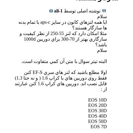
نوشته اصلی توسط
ali-1
سلام
ايا همه لنزهاي كانون در سايز aps-c با تمام بدنه
ها سازگار هستند؟
مثلا امكان دارد كه لنز 55-250 از نظر كيفيت و
سازگاري بهتر از 70-300 براي دوربين 1000d
باشد؟
سلام
البته تيتر سوال با متن آن كمي متفاوت است.
اولا مطلع باشيد كه لنز هاي سري EF-S كنن
فقط روي دوربين هاي با كراپ 1.6 ( و نه حتا 1.3)
قابل نصب اند. دوربين هاي كراپ 1.6 كنن عبارتند
از :
EOS 10D
EOS 20D
EOS 30D
EOS 40D
EOS 50D
EOS 7D