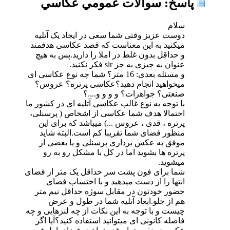
پاسخ: سوالات عمومي عكاسي
سلام
دوست عزیز وقتی شما سعی در ایجاد یک آتلیه
میکنید به این معناست که قصد عکاسی هدفمند
و حداقل بدون غلط در املا را دارید.پس به هیچ
عنوان به چیزی به جز slr فکر نکنید.
و مسئله بعدی: 16 متر؟ شما چه نوع عکاسی ای
میخواهید انجام دهید؟عکاسی پرتره؟ عروس؟
صنعتی؟ جواهرات؟ و و و و....؟
با توجه به نوع غالب عکاسی آتلیه ای در کشور ما
احتمالا هدف شما عکاسی از اشخاص ( پرسنلی،
پرتره ، قدی ، عروس ...) میباشد که برای این
منظور فضای شما تقریبا کم است.البته شاید
موفق به عکس برداری پرسنلی و یا بعضی از
پرتره ها بشوید اما در کل با مشکل رو به رو
میشوید.
شما برای فون پشت سر حداقل یک متر از فضای
انتها را از دست میدهید و با احتساب فضای
حضور خودتون در مقابل سوژه حداقل نیم متر
هم از جلو.ابعاد آتلیه شما در طول و عرض
چیست و با توجه به این نکات از چه لنزهایی و چه
فاصله کانونی ای میتوانید استفاده کنید؟آیا اگر