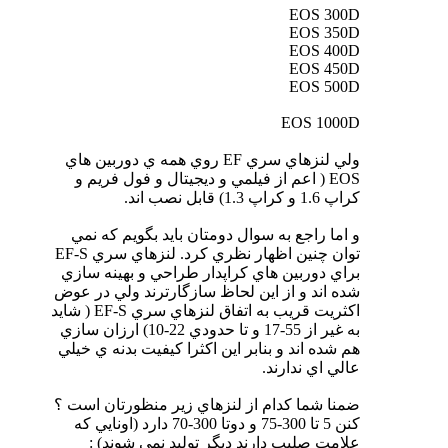
EOS 300D
EOS 350D
EOS 400D
EOS 450D
EOS 500D
EOS 1000D
ولي لنزهاي سري EF روي همه ي دوربين هاي
EOS ( اعم از فيلمي و ديجيتال و فول فريم و
كراپ 1.6 و كراپ 1.3) قابل نصب اند.
و اما راجع به سوال دومتان بايد بگويم كه نمي
توان چنين اظهار نظري كرد. لنزهاي سري EF-S
براي دوربين هاي كراپدار طراحي و بهينه سازي
شده اند و از اين لحاظ سازگارترند ولي در عوض
اكثريت قريب به اتفاق لنزهاي سري EF-S ( شايد
به غير از 55-17 و تا حدودي 22-10) ارزان سازي
هم شده اند و بنابر اين اكثرا كيفيت بدنه ي خيلي
عالي اي ندارند.
ضمنا شما كدام از لنزهاي زير منظورتان است ؟
كنن 5 تا 300-75 و دوتا 300-70 دارد (اونايي كه
علامت صليب دارند ديگر توليد نمي شوند) :