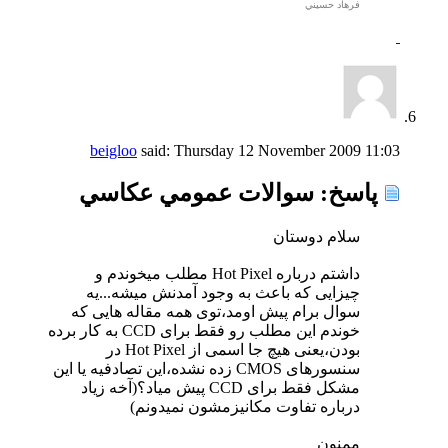
فرهاد حسيني
beigloo
said:
Thursday 12 November 2009
11:03
پاسخ: سوالات عمومي عكاسي
سلام دوستان
داشتم درباره Hot Pixel مطلب میخوندم و
چیزایی که باعث به وجود آمدنش میشه...یه
سوال برام پیش اومد،توی همه مقاله هایی که
خوندم این مطلب رو فقط برای CCD به کار برده
بودن،یعنی هیچ جا اسمی از Hot Pixel در
سنسورهای CMOS زده نشده،این تصادفیه یا این
مشکل فقط برای CCD پیش میاد؟(آخه زیاد
درباره تفاوت مکانیزمشون نمیدونم)
ممنون