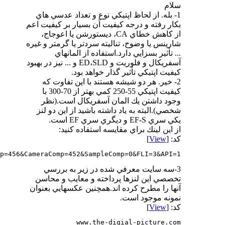
سلام
1- بله. از لحاظ اپتيكي نوع و تعداد عدسي هاي
بكار رفته و درجه كيفيت آن بسيار بر كيفيت اعم
از كاهش خطاي CA، ديستورشن يا اعوجاج،
شارپنس يا وضوح، تناليته سردتر يا گرمتر و غيره
... تأثير بسزايي دارد.استفاده از المانهاي
آسفريكال و فلوريت و ED،SLD و ... نيز در بهبود
كيفيت اپتيكي تأثير گذار خواهد بود.
2- خير. هر دو شيشه هستند با اين تفاوت كه
كيفيت اپتيكي 55-250 كمي بهتر از 70-300 با
وجود داشتن يك المان آسفريكال است.(نظر
شخصي).البته به ياد داشته باشيد از اين دو لنز
يكي سري EF-S و ديگري سري EF است.
از اين لينك براي مقايسه استفاده كنيد:
کد: [
View
]
p=456&CameraComp=452&SampleComp=0&FLI=3&API=1
3-سه سايت معرفي شده در زير به بررسي
تخصصي اين لنزها پرداخته و معايب و محاسن
آنها را مطرح كرده اند.همچنين عكسهايي بعنوان
نمونه موجود است.
کد: [
View
]