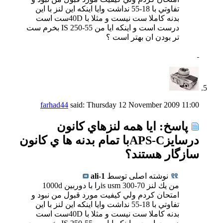
تفاوتي با 18-55 نداشت وايا اينكه اين لنز با اين
بدنه كاملا ست نيست و مثلا با 40Dست است
درست است و اينكه ايا من 55-250 IS بخرم ست
تر بودن ان بهتر است ؟
farhad44
said:
Thursday 12 November 2009
11:00
پاسخ: ايا همه لنزهاي كانون
درسايزAPS-Cبا تمام بدنه ها ي كانون
سازگار هستند؟
نوشته اصلی توسط
ali-1
من يك لنز 70-300 is usmرا با دوربين 1000d
امتحان كردم ولي كيفيت مورد قبول من نبود و
تفاوتي با 18-55 نداشت وايا اينكه اين لنز با اين
بدنه كاملا ست نيست و مثلا با 40Dست است