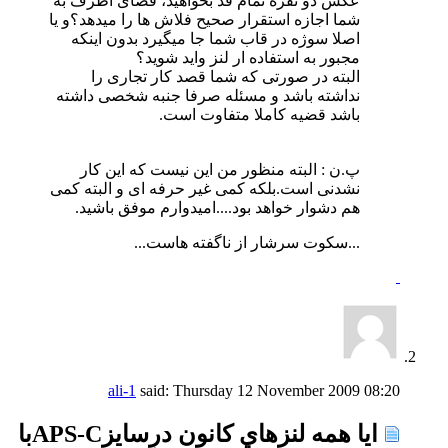
عکس دو نفره تمام قد بخواهید، فضای اطرف به
شما اجازه استقرار صحیح فلاش ها را میدهد؟و یا
اصلا سوژه در قاب شما جا میگیرد بدون اینکه
مجبور به استفاده ار لنز واید شوید؟
البته در صورتی که شما قصد کار تجاری را
نداشته باشد و مسئله صرفا جنبه شخصی داشته
باشد قضیه کاملا متفاوت است.
پ.ن : البته منظور من این نیست که این کار
نشدنی است.بلکه کمی غیر حرفه ای و البته کمی
هم دشوار خواهد بود....امیدوارم موفق باشید.
...سكوت سرشار از ناگفته هاست...
ali-1
said:
Thursday 12 November 2009
08:20
ايا همه لنزهاي كانون درسايزAPS-Cبا