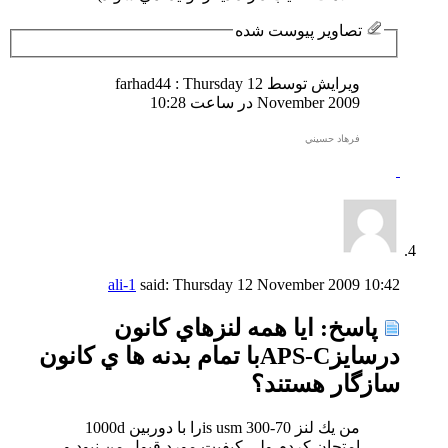
تصاویر پیوست شده
ویرایش توسط farhad44 : Thursday 12
November 2009 در ساعت
10:28
فرهاد حسيني
ali-1
said:
Thursday 12 November 2009
10:42
پاسخ: ايا همه لنزهاي كانون
درسايزAPS-Cبا تمام بدنه ها ي كانون
سازگار هستند؟
من يك لنز 70-300 is usmرا با دوربين 1000d
امتحان كردم ولي كيفيت مورد قبول من نبود و