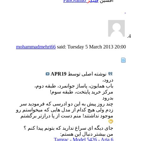
افشین
فلیک
ر
PanOramio
mohammadmehri66
said:
Tuesday 5 March 2013
20:00
نوشته اصلی توسط
APR19
درود،
باب همایون، پاساژ جوانمرد، طبقه دوم،
مرکز خرید پایتخت، طبقه سوم!
بدرود
چند روز پیش به این دو ادرسی که فرمودید سر
زدم ولی هیچ کدام از مدل هایی که میخواستم رو
موجود نداشتند! منم دست از پا درازتر برگشتم
جای دیگه ای سراغ ندارید که بتونم پیدا کنم ؟
من بیشتر دنبال این هستم:
Tamrac - Model 5426 - Aria 6