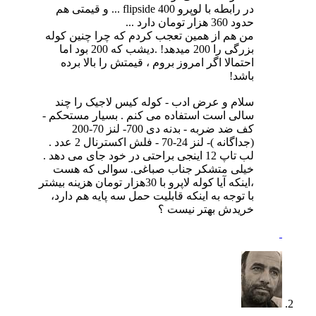
در رابطه با لوپرو flipside 400 ... و قیمتی هم
حدود 360 هزار تومان دارد ...
من هم از همین تعجب کردم که چرا چنین کوله
بزرگی را 200 میدهد! .دیشب که 200 بود اما
احتمالا اگر امروز بروم ، قیمتش را بالا برده
باشد!
سلام و عرض ادب - کوله کیس لاجیک را چند
سالی است استفاده می کنم . بسیار مستحکم -
کف ضد ضربه - بدنه دی 700- لنز 70-200
(جداگانه )- لنز 24-70 - فلش اکسترنال 2 عدد .
لب تاپ 12 اینجی براحتی در خود جای می دهد .
خیلی متشکر جناب صباغی. سوالی که هست
،اینکه آیا کوله لاپرو با 30هزار تومان هزینه بیشتر
با توجه به اینکه قابلیت حمل سه پایه هم دارد،
خریدش بهتر نیست ؟