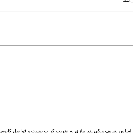
کنند.
 اساس تعریف ویکی پدیا نیازی به ضریب کراپ نیست و فواصل کانونی کو