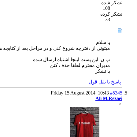
تشکر شده
108
تشکر کرده
33
با سلام
میتونی از دفترچه شروع کنی و در مراحل بعد از کتابچه های آموزش عکاسی که بصورت DF
پ ن: این پست اینجا اشتباه ارسال شده
مدیران محترم لطفا حذف کنن
با تشکر
پاسخ با نقل قول
Friday 15 August 2014,
10:43
#5345
Ali M.Rezaei