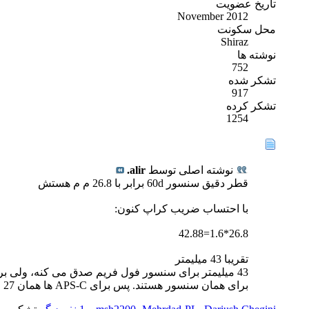
تاریخ عضویت
November 2012
محل سکونت
Shiraz
نوشته ها
752
تشکر شده
917
تشکر کرده
1254
نوشته اصلی توسط
alir.
قطر دقیق سنسور 60d برابر با 26.8 م م هستش
با احتساب ضریب کراپ کنون:
26.8*1.6=42.88
تقریبا 43 میلیمتر
43 میلیمتر برای سنسور فول فریم صدق می کنه، ولی بر
برای همان سنسور هستند. پس برای APS-C ها همان 27 میلیمتر صحیح است (البته اگه برداشت من از تعریف ویکی پدیا درست باشه).