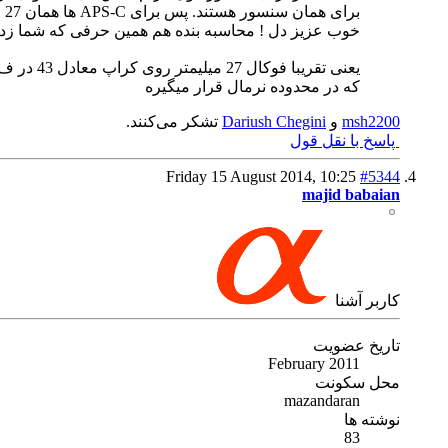
برای همان سنسور هستند. پس برای APS-C ها همان 27 میلیمتر صحیح است (البته اگه برداشت من از تعریف ویکی پدیا درست باشه).
خوب عزیز دل ! محاسبه بنده هم همین حرفی که شما زدید 
یعنی تقریبا فوکال 27 میلیمتر روی کراپ معادل 43 در ف ف هستش
که در محدوده نرمال قرار میگیره
msh2200
و
Dariush Chegini
تشکر می‌کنند.
پاسخ با نقل قول
Friday 15 August 2014,
10:25
#5344
majid babaian
كاربر آشنا
تاریخ عضویت
February 2011
محل سکونت
mazandaran
نوشته ها
83