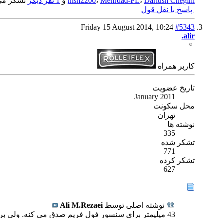
Dariush Chegini
،
Mehrdad-PL
،
msh2200
و
1 نفر دیگر
تشکر می‌
پاسخ با نقل قول
Friday 15 August 2014,
10:24
#5343
alir.
كاربر همراه
تاریخ عضویت
January 2011
محل سکونت
تهران
نوشته ها
335
تشکر شده
771
تشکر کرده
627
نوشته اصلی توسط
Ali M.Rezaei
43 میلیمتر برای سنسور فول فریم صدق می کنه. ولی بر