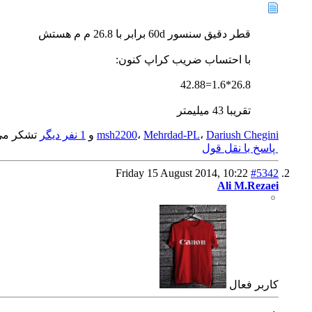
قطر دقیق سنسور 60d برابر با 26.8 م م هستش
با احتساب ضریب کراپ کنون:
26.8*1.6=42.88
تقریبا 43 میلیمتر
Dariush Chegini
،
Mehrdad-PL
،
msh2200
و
1 نفر دیگر
تشکر می‌
پاسخ با نقل قول
Friday 15 August 2014,
10:22
#5342
Ali M.Rezaei
كاربر فعال