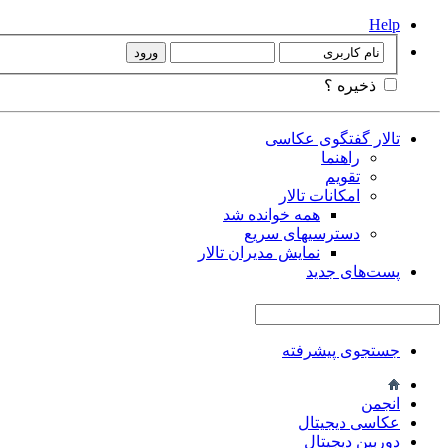
Help
ذخیره ؟
تالار گفتگوی عکاسی
راهنما
تقویم
امکانات تالار
همه خوانده شد
دسترسیهای سریع
نمایش مدیران تالار
پست‌های جدید
جستجوی پیشرفته
انجمن
عکاسی دیجیتال
دوربین دیجیتال