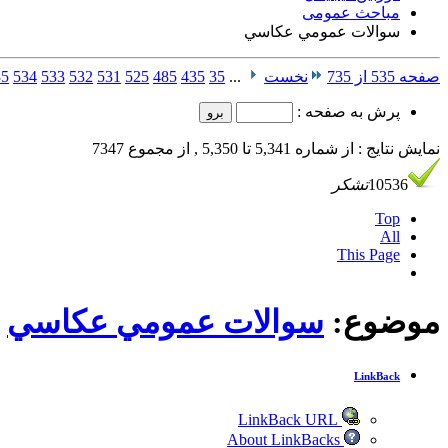
مباحث عمومی
سوالات عمومي عكاسي
صفحه 535 از 735
نخست
...
35
435
485
525
531
532
533
534
35
پرش به صفحه :
نمایش نتایج : از شماره 5,341 تا 5,350 , از مجموع 7347
10536
تشکر
Top
All
This Page
موضوع:
سوالات عمومي عكاسي
LinkBack
LinkBack URL
About LinkBacks