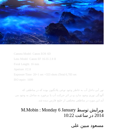
Camera Model: Canon EOS 6D
Lens Model: Canon EF 16-35 2.8 II
Focal Length: 16 mm
Aperture: f/2.8
Exposure Time: 20+1 sec ×323 shots (Total:6,783 sec
ISO equiv: 1600
نور آبی داخل آب به خاطر وجود نوعی پلانگتون بوده که در مناطقی که
آلودگی نوری وجود ندارد و در اثر حرکت آب یا برخورد به ساحل به وجود می
آید.این مورد در مناطقی مختلفی از خلیج فارس دیده شد.
ویرایش توسط M.Mobin : Monday 6 January
2014 در ساعت
10:22
مسعود مبین علی