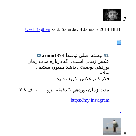
Usef Bagheri
said:
Saturday 4 January 2014
18:18
نوشته اصلی توسط
armin1374
عکس زیبایی است , اگه درباره مدت زمان
نوردهی توضیحی بدهید ممنون میشم .
سلام
فكر كنم عكس اكزيف داره
مدت زمان نوردهي ٦ دقيقه ايزو ١٠٠٠ اف ٢.٨
https://my instagram