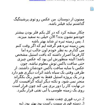
ممنون از دوستان. من عکس رو توی پرشینگیگ
گذاشتم نباید فیلتر باشه.
چکار میشه کرد که در کل یکم فلز بودن بیشتر
خودشو نشون بده؟ الآن خیلی به سفید میزنه.
1. پس زمينه تيره تر شايد بهتر باشه
پس زمینه تیره هم گرفته ایم که اگر وقت کنم
می گذارم. به نظر خودم اون جالب تره اما
کارفرما اصرار داشته که بافت استیل مشخص
باشد! البته منظورش این بود که عکس چیزی
حتی سافت باکس توش معلوم نباشه. چون
عکس با سایه سافت باکس خودشان داشتند. از
طرفی وقتی بک سیاه باشد اثرات دیگری هم دارد
و در یک پروژه استیل فقط به تغییز رنگ بکگراند
منجر نمی شود. و نکته دیگر اینکه گرافیست کار
در نهایت کار را دور بری می کند چون قرار است
روی یک زمینه طوسی یا آبی نفتی قرار بگیرد.
2. درب قوري چفت نشده
3. دسته قوري سمت راست بود بهتر بود. (يه