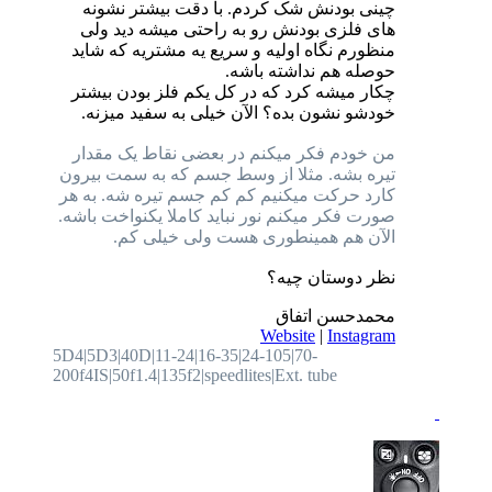
چینی بودنش شک کردم. با دقت بیشتر نشونه
های فلزی بودنش رو به راحتی میشه دید ولی
منظورم نگاه اولیه و سریع یه مشتریه که شاید
حوصله هم نداشته باشه.
چکار میشه کرد که در کل یکم فلز بودن بیشتر
خودشو نشون بده؟ الآن خیلی به سفید میزنه.
من خودم فکر میکنم در بعضی نقاط یک مقدار
تیره بشه. مثلا از وسط جسم که به سمت بیرون
کارد حرکت میکنیم کم کم جسم تیره شه. به هر
صورت فکر میکنم نور نباید کاملا یکنواخت باشه.
الآن هم همینطوری هست ولی خیلی کم.
نظر دوستان چیه؟
محمدحسن اتفاق
Website
|
Instagram
5D4|5D3|40D|11-24|16-35|24-105|70-
200f4IS|50f1.4|135f2|speedlites|Ext. tube