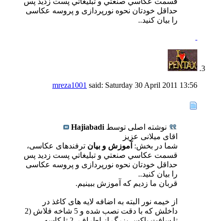
قسمت عكاسي صنعتي و تبليغاتي پست زدید پس
حداقل خودتان نحوه نورپردازی و پروسه عکاسی
را بیان کنید..
mreza1001
said:
Saturday 30 April 2011
13:56
نوشته اصلی توسط
Hajiabadi
اقای میلانی عزیز
شما در بخش:
آموزش و بیان
ترفندهای عکاسی،
قسمت عكاسي صنعتي و تبليغاتي پست زدید پس
حداقل خودتان نحوه نورپردازی و پروسه عکاسی
را بیان کنید..
قربان ما زدیم که آموزش ببینیم.
از خیمه نور البته به اضافه لایه های کاغذ در
داخلش که با دقت نصب شده و 5 شاخه فلاش (2
تا سافت باکس بزرگ از اطراف ،2 تا کاسه