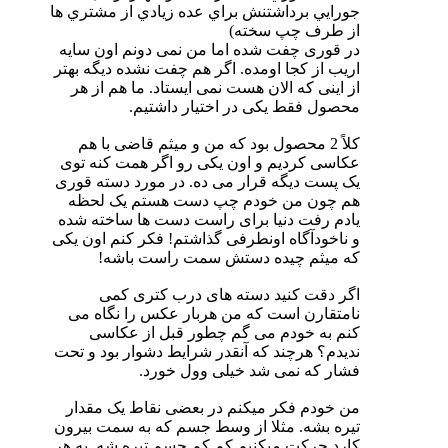
جورايي برداشتنش براي عده زيادي از مشتري ها
از طرف چپ سخته)
در قوری چفت شده اما من نمی دونم اون سایه
اریب از کجا اومده. اگر هم چفت نشده دیگه بهتر
از اینی که الان هست نمی ایستاد. ما هم از هر
محصول فقط یکی در اختیار داشتیم.
کلاً 2 محصول بود که من و میثم قاضی با هم
عکاسی کردیم و اون یکی رو اگر همت کنه توی
یک پست دیگه قرار می ده. در مورد دسته قوری
هم چون من خودم چپ دست هستم یک لحظه
یادم رفت دنیا برای راست دست ها ساخته شده
و ناخودآگاه اونطرفی گذاشتم! فکر کنم اون یکی
که میثم چیده دستش سمت راست باشه!
اگر دقت کنید دسته های درب کتری کمی
نامتقارن است که من هربار عکس را نگاه می
کنم به خودم می گم چطور قبل از عکاسی
ندیدم؟ هرچند که آنقدر شرایط دشوار بود و تحت
فشار که نمی شد خیلی وول خورد.
من خودم فکر میکنم در بعضی نقاط یک مقدار
تیره بشه. مثلا از وسط جسم که به سمت بیرون
کارد حرکت میکنیم کم کم جسم تیره شه. به هر