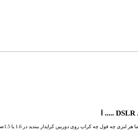
ا
 فول چه کراپ روی دوربین کراپدار ببندید در 1.6 یا 1.5ضرب خواهد شد.