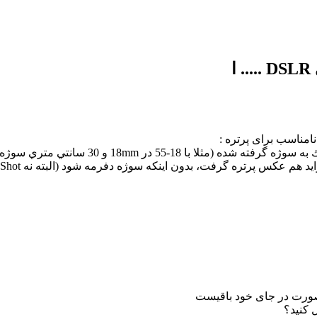
ا
امناسب برای پرتره :
1 و 30 سانتي متري سوژه) كه خوب نتيجه مشخص است.
 هم عكس پرتره گرفت، بدون اينكه سوژه دفرمه شود (البته نه Head Shot)
 كنيد؟