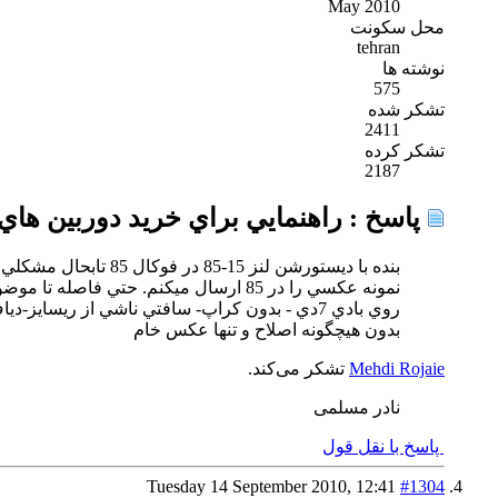
May 2010
محل سکونت
tehran
نوشته ها
575
تشکر شده
2411
تشکر کرده
2187
پاسخ : راهنمايي براي خريد دوربين هاي DSLR ..... 
بنده با ديستورشن لنز 15-85 در فوكال 85 تابحال مشكلي نداشته ام.
نمونه عكسي را در 85 ارسال ميكنم. حتي فاصله تا موضوع نزديكتر از حد عرف بوده كما اينكه مشاهده ميگردد.
روي بادي 7دي - بدون كراپ- سافتي ناشي از ريسايز-دياف 5.6- سرعت 64- ايزو 400
بدون هيچگونه اصلاح و تنها عكس خام
Mehdi Rojaie
تشکر می‌کند.
نادر مسلمی
پاسخ با نقل قول
Tuesday 14 September 2010,
12:41
#1304