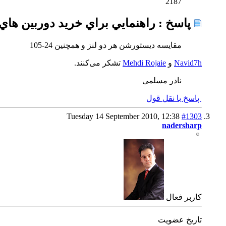
2187
پاسخ : راهنمايي براي خريد دوربين هاي DSLR ..... 
مقايسه ديستورشن هر دو لنز و همچنين 24-105
Navid7h
و
Mehdi Rojaie
تشکر می‌کنند.
نادر مسلمی
پاسخ با نقل قول
Tuesday 14 September 2010,
12:38
#1303
nadersharp
كاربر فعال
تاریخ عضویت