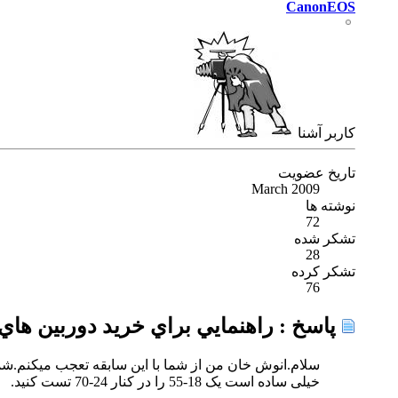
CanonEOS
كاربر آشنا
تاریخ عضویت
March 2009
نوشته ها
72
تشکر شده
28
تشکر کرده
76
پاسخ : راهنمايي براي خريد دوربين هاي DSLR ..... 
سلام.انوش خان من از شما با این سابقه تعجب میکنم.شما هر لنزی چه
خیلی ساده است یک 18-55 را در کنار 24-70 تست کنید.