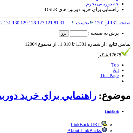
چه دوربینی بخرم
راهنمايي براي خريد دوربين هاي DSLR
صفحه 131 از 1201
نخست
...
31
81
121
127
128
129
130
131
32
پرش به صفحه :
نمایش نتایج : از شماره 1,301 تا 1,310 , از مجموع 12004
17678
تشکر
Top
All
This Page
موضوع:
راهنمايي براي خريد دوربين ه
LinkBack
LinkBack URL
About LinkBacks