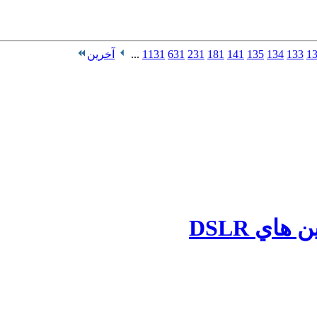
1
133
134
135
141
181
231
631
1131
...
آخرین
اي DSLR