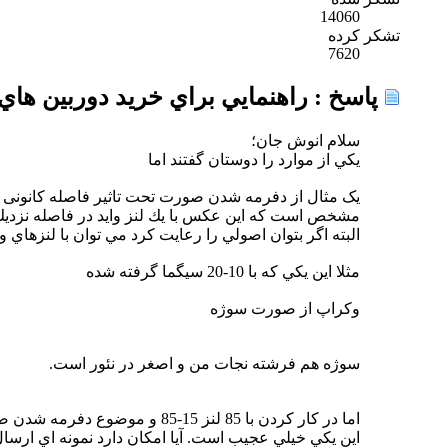
14060
تشکر کرده
7620
پاسخ : راهنمايي براي خريد دوربين هاي DSLR ..... 
سلام انوش جان؛
يكي از موارد را دوستان گفتند اما
یک مثال از دفرمه شدن صورت تحت تاثیر فاصله کانونی ن
مشخص است كه اين عكس با يك لنز وايد در فاصله نزديك به سوژه گرفته شده (مثلا با 18-55 در 8mm
البته اگر بتوان اصولي را رعايت كرد مي توان با لنزهاي وايد
مثلا اين يكي كه با 10-20 سيگما گرفته شده
وكراپ از صورت سوژه
سوژه هم فرشته نجات من و اصغر در نئور است.
اما در کار کردن با 85 لنز 15-85 و موضوع دفرمه شدن صورت در جای خود باقیست
اين يكي خيلي عجيب است. آيا امكان دارد نمونه اي ارسال