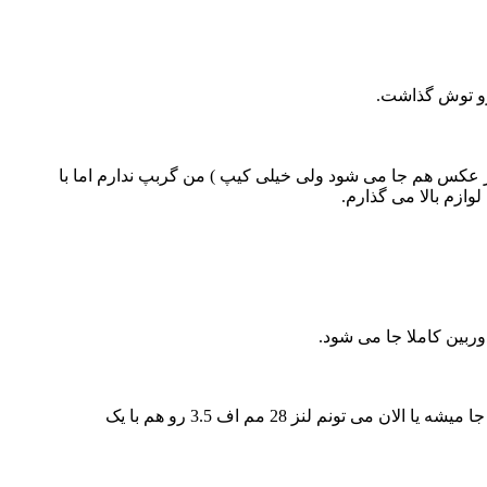
رو توش گذاشت.
ن هود می گذارم اما با هود بر عکس هم جا می شود ولی خیلی کیپ ) من گربپ ندارم اما با
4 - 50 مم اف 1.7 + اکستنشن تیوب ( من یک اکستنشن بیشتر ندارم که یکی از دوستان هدیه دادن اما اگر ست 3 تاییش هم باشه جا میشه یا الان می تونم لنز 28 مم اف 3.5 رو هم با یک