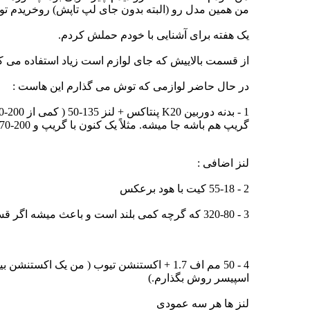
من همین مدل رو (البته بدون جای لپ تاپش) روخریدم تو 
یک هفته برای آشنایی با خودم حملش کردم.
از قسمت بالاییش که جای لوازم است زیاد استفاده می ک
در حال حاضر لوازمی که توش می گذارم این هاست :
گریپ هم باشه جا میشه. مثلاً یک کنون با گریپ و 200-70 راحت توش جا میشه. هود رو همراه یک پیراهن آستین بلند توی قسمت لوازم بالا می گذارم.
لنز اضافی :
2 - 55-18 کیت با هود برعکس
3 - 320-80 که گرچه کمی بلند است و باعث میشه اگر قسمت تهتانی باشه کمی بهش فشار بیاد اما قسمت فوقانی یعنی با لای دوربین کاملا جا می شود.
اسپیسر روش بگذارم.)
لنز ها هر سه عمودی