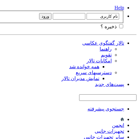
Help
ذخیره ؟
تالار گفتگوی عکاسی
راهنما
تقویم
امکانات تالار
همه خوانده شد
دسترسیهای سریع
نمایش مدیران تالار
پست‌های جدید
جستجوی پیشرفته
انجمن
تجهيزات جانبی
سایر تجهیزات جانبی