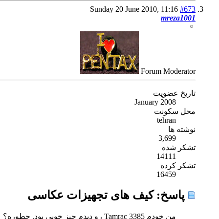
Sunday 20 June 2010,
11:16
#673
mreza1001
Forum Moderator
تاریخ عضویت
January 2008
محل سکونت
tehran
نوشته ها
3,699
تشکر شده
14111
تشکر کرده
16459
پاسخ: کیف های تجهیزات عکاسی
من خودم Tamrac 3385 رو دیدم چیز خوبی بود. چطوره؟