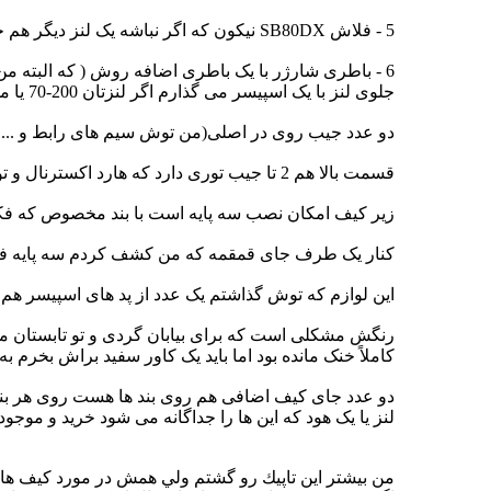
5 - فلاش SB80DX نیکون که اگر نباشه یک لنز دیگر هم جا میشه.
جلوی لنز با یک اسپیسر می گذارم اگر لنزتان 200-70 یا مشابه است این مورد را کم کنید)
دو عدد جیب روی در اصلی(من توش سیم های رابط و ... گذاشتم) و 2تا جای مموری و ریدر روی درب کناری داردیکی هم جای فیلتر که بزرگتر است
قسمت بالا هم 2 تا جیب توری دارد که هارد اکسترنال و تو یکیش هم گیرنده های رادیو فلاش گذاشتم . (فرستنده اغلب روی دوربین است)
زیر کیف امکان نصب سه پایه است با بند مخصوص که فکر کنم حدود 20 هزار توامن است و جدا باید خریده شود. روی درب هم یک جیب توری 
کنار یک طرف جای قمقمه که من کشف کردم سه پایه فلاش 
این لوازم که توش گذاشتم یک عدد از پد های اسپیسر هم 
رنگش مشکلی است که برای بیابان گردی و تو تابستان من
کاملاً خنک مانده بود اما باید یک کاور سفید براش بخرم 
دو عدد جای کیف اضافی هم روی بند ها هست روی هر بند 
لنز یا یک هود که این ها را جداگانه می شود خرید و موجود
من بيشتر اين تاپيك رو گشتم ولي همش در مورد كيف هاي بالاي 40-50 تومن صحب