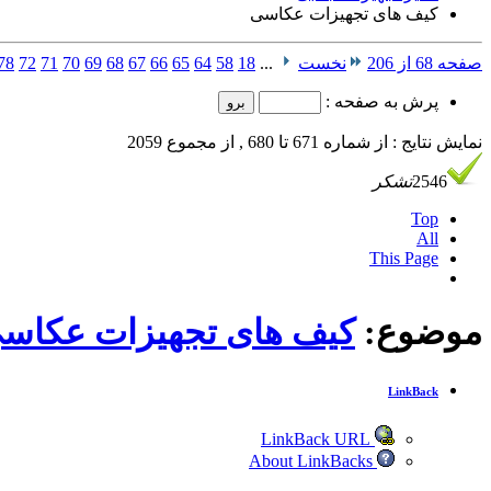
کیف های تجهیزات عکاسی
صفحه 68 از 206
نخست
...
18
58
64
65
66
67
68
69
70
71
72
78
پرش به صفحه :
نمایش نتایج : از شماره 671 تا 680 , از مجموع 2059
2546
تشکر
Top
All
This Page
موضوع:
کیف های تجهیزات عکاس
LinkBack
LinkBack URL
About LinkBacks