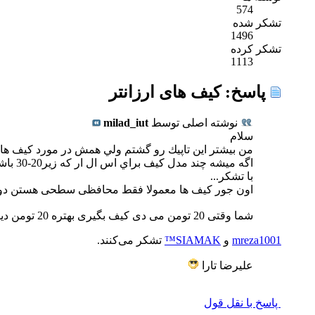
574
تشکر شده
1496
تشکر کرده
1113
پاسخ: کیف های ارزانتر
نوشته اصلی توسط
milad_iut
سلام
من بيشتر اين تاپيك رو گشتم ولي همش در مورد كيف هاي بالاي 40-50 تومن صحب
اگه ميشه چند مدل كيف براي اس ال ار كه زير20-30 باشه معرفي كنين يا حد اقل اگه نميخواين با اين تاپيك قاطي بشه يه تاپيك مجزا براش درست كنين.
با تشكر...
اون جور کیف ها معمولا فقط محافظی سطحی هستن دور دو
شما وقتی 20 تومن می دی کیف بگیری بهتره 20 تومن دیگه هم بدی که ضد آب و خاک و ... باشه
mreza1001
و
SIAMAK™
تشکر می‌کنند.
عليرضا تارا
پاسخ با نقل قول