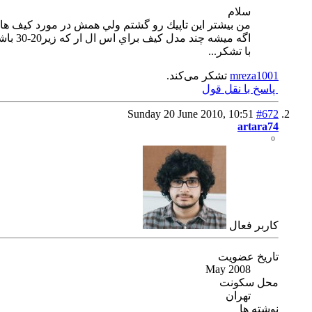
سلام
من بيشتر اين تاپيك رو گشتم ولي همش در مورد كيف هاي بالاي 40-50 تومن صحب
اگه ميشه چند مدل كيف براي اس ال ار كه زير20-30 باشه معرفي كنين يا حد اقل اگه نميخواين با اين تاپيك قاطي بشه يه تاپيك مجزا براش درست كنين.
با تشكر...
mreza1001
تشکر می‌کند.
پاسخ با نقل قول
Sunday 20 June 2010,
10:51
#672
artara74
كاربر فعال
تاریخ عضویت
May 2008
محل سکونت
تهران
نوشته ها