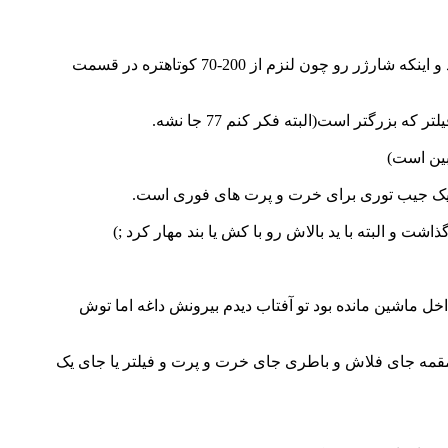
6 - باطری شارژر با یک باطری اضافه روش ( که البته من چون نیاز ندارم باطری اضافه رو حمل نمی کنم اما تست کردم جا شد و اینکه شارژر رو چون لنزم از 200-70 کوتاهتره در قسمت
 البته با ید بالاش رو با کش یا بند مهار کرد ;)
ل ماشین مانده بود تو آفتاب دیدم بیرونش داغه اما توش
مقمه جای فلاش و باطری جای خرت و پرت و فیلتر یا جای یک