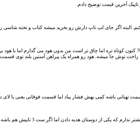
تاپیک آخرین قیمت توضیح دادم.
نم. البته اگر جای لپ تاپ دارش رو بخرید میشه کتاب و تخته شاسی 
1 - بدنه دوربین K20 پنتاکس + لنز 135-50 ( کمی از 200-70 کنون کوتاه تره اما چاق تر است من بدو