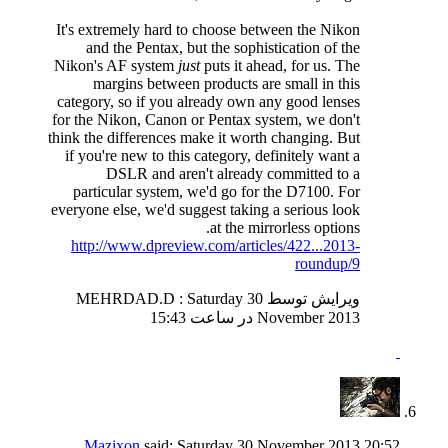
It's extremely hard to choose between the Nikon
and the Pentax, but the sophistication of the
Nikon's AF system
just
puts it ahead, for us. The
margins between products are small in this
category, so if you already own any good lenses
for the Nikon, Canon or Pentax system, we don't
think the differences make it worth changing. But
if you're new to this category, definitely want a
DSLR and aren't already committed to a
particular system, we'd go for the D7100. For
everyone else, we'd suggest taking a serious look
at the mirrorless options.
http://www.dpreview.com/articles/422...2013-
roundup/9
ویرایش توسط MEHRDAD.D : Saturday 30
November 2013 در ساعت
15:43
Mazixon
said:
Saturday 30 November 2013
20:52