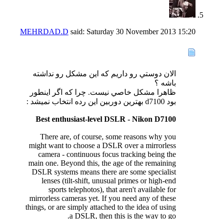
MEHRDAD.D
said:
Saturday 30 November 2013
15:20
الان دوستي رو داريم كه اين مشكل رو نداشته
باشه ؟
ظاهرا مشكل خاصي نيست. چرا كه اگر اينطور
بود d7100 بهترين دوربين اين رده انتخاب نميشد :
Best enthusiast-level DSLR - Nikon D7100
There are, of course, some reasons why you
might want to choose a DSLR over a mirrorless
camera - continuous focus tracking being the
main one. Beyond this, the age of the remaining
DSLR systems means there are some specialist
lenses (tilt-shift, unusual primes or high-end
sports telephotos), that aren't available for
mirrorless cameras yet. If you need any of these
things, or are simply attached to the idea of using
a DSLR, then this is the way to go.