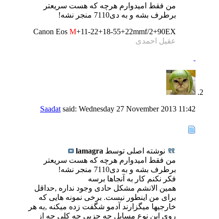
من فقط امیدوارم هرچه که هست سریعتر
برطرف بشه و به دی7110 منجر نشه!
Canon Eos
M
+11-22+18-55+22mmf/2+90EX
عقیل احمدی
Saadat
said:
Wednesday 27 November 2013
11:42
نوشته اصلی توسط
lamagra
من فقط امیدوارم هرچه که هست سریعتر
برطرف بشه و به دی7110 منجر نشه!
فکر نکنم کار به آنجاها برسه
همین الانشم مشکل حادی وجود نداره ,حداقل
برای من اینطور نیست. برخی نمونه هایی که
خارجیها میگزارند آدمو شگفت زده میکنه ,به هر
روی این نوع مسایل چه جزیی چه کلی چه از