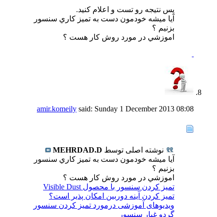
پس نتيجه رو تست و اعلام كنيد.
آيا ميشه خودمون دست به تميز كاري سنسور
بزنيم ؟
اموزشي در مورد روش كار هست ؟
amir.komeily
said:
Sunday 1 December 2013
08:08
نوشته اصلی توسط
MEHRDAD.D
آيا ميشه خودمون دست به تميز كاري سنسور
بزنيم ؟
اموزشي در مورد روش كار هست ؟
تمیز کردن سنسور با محصول Visible Dust
تميز كردن آينه دوربين امكان پذير است؟
ویدیوهای آموزشی درمورد تمیز کردن سنسور
گردو غبار سنسور