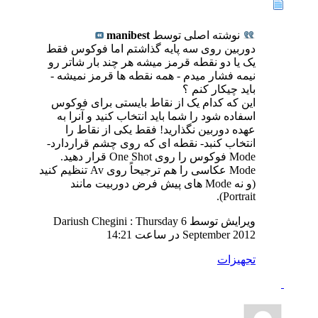
نوشته اصلی توسط
manibest
دوربین روی سه پایه گذاشتم اما فوکوس فقط
یک یا دو نقطه قرمز میشه هر چند بار شاتر رو
نیمه فشار میدم - همه نقطه ها قرمز نمیشه -
باید چیکار کنم ؟
این که کدام یک از نقاط بایستی برای فوکوس
اسفاده شود را شما باید انتخاب کنید و آنرا به
عهده دوربین نگذارید! فقط یکی از نقاط را
انتخاب کنبد- نقطه ای که روی چشم قراردارد-
Mode فوکوس را روی One Shot قرار دهید.
Mode عکاسی را هم ترجیحاً روی Av تنظیم کنید
(و نه Mode های پیش فرض دوربیت مانند
Portrait).
ویرایش توسط Dariush Chegini : Thursday 6
September 2012 در ساعت
14:21
تجهيزات