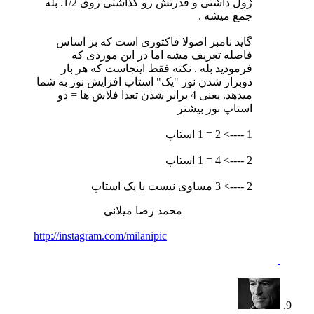
ژول داشتی و قدرتش رو گذاشتی روی 1/2. بله
جمع میشه .
گاید نامبر اصولا فاکتوری است که بر اساس
فاصله تعریف مشه اما در این موردی که
فرمودید بله . نکته فقط اینجاست که هر بار
دوبرار شدن نور "یک" استاپ افزایش نور به شما
میدهد. یعنی 4 برابر شدن تعدا فلاش ها = دو
استاپ نور بیشتر
1 ----> 2 = 1 استاپ
2 ----> 4 = 1 استاپ
2 ----> 3 مساوی نیست با یک استاپ
محمد رضا میلانی
http://instagram.com/milanipic