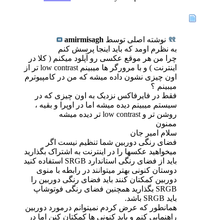
نوشته اصلی توسط
amirmisagh
به نظرم اومد که باید اینجا پرسش کنم
چرا من هر موقع عکسی رو آپلود میکنم ( کلا در
اینترنت ) و با مرورگر ها میبینم low contrast تر از
اون چیزی نشون داده میشه که من در کامپیوترم
میبینم ؟
فقط در فایرفاکس نزدیک به اون چیزی که در
سیستم میبینم دیده میشه اما در اوپرا و بقیه ،
روشن تر و low contrast تر دیده میشه
ممنون
سلام امیر جان
فضای رنگی دوربین شما تنظیم نیست اگر
میخواهید عکسها را در اینترنت به اشتراک بگذارید
باید از فضای رنگی استاندارد SRGB استفاده کنید
دوستان کنونی بهتر میتوانند در رابطه با منوی
دوربین کمکتان کنند باید فضای رنگی دوربین را
SRGB بگذارید همچنین فضای رنگی فوتوشاپ
باید SRGB باشد.
همانطور که عرض کردم نمیتوانم درمورد دوربین
راهنمایی کنم و باید کنونی ها کمکتان کنن اما در