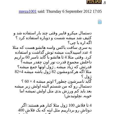
mreza1001
said:
Thursday 6 September 2012
17:05
دستمال میکرو فایبر وقتی چند بار استفاده شد و
کثیف شد میشه شست و دوباره استفاده کرد ؟
اگه اره با چی؟
یه سری سافت باکس واسه هاتشو هست که مثلا
4 عدد اسپیدلایت میشه توش گذاشت و استفاده
کرد. وقتی مثلا 4 تا هاتشو با گاید نامبر 60 براریم
داخلش مجموع قدرت نور اون چقدر میشه؟
قدرتش که زیاد میشه , ژول اونها جمع میشه؟
مثلا اگه هرکدومشون 82 ژول باشه میشه 4×82
ژول ؟
گاید نامبرشون چطور؟ اونم میشه 4 × 60 ؟
دستمال رو که من شستم البته اولش زبر میشه
بعد باید کم ورزش بدی مثل اولش نمیشه اما
خوبه. نچلونیدش!
4 تا فلاش 100 ژول مثلا کنار هم هستند: اگر
دوتاش رو بردارییم مثل اینه که یک فلاش 400