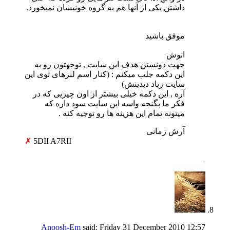
داشتن یکی از آنها هم به گروه خونیشان نمیخورد.
موفق باشید
انوش
جهت دونستن هدف این سایت , توجهتون رو به
این دکمه جلب میکنم :
(کنار اسم لنزهای توی این
سایت زیاد دیدینش)
آره , این دکمه خیلی بیشتر از اون چیزیی که در
فکر ما بگنجه واسه این سایت سود داره که
میتونه تمام این هزینه ها رو توجیه کنه .
آرش زمانی
✗
5DII A7RII
Anoosh-Em
said:
Friday 31 December 2010
12:57