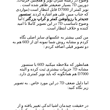
وضوح در زمینه میزان نویز و همچنین جزئیات,
دوربین 7D بسیار ضعیفتر ظاهر شده است .
نویز کمتر از D7000 قابل انتظار است (مواردی
که جناب مبین علی هم اشاره کردند :
سنسور
جدیدتر با رزولوشن کمتر و کراپ بزرگتر
) اما
وضوح نامناسب 7D در این تصویر کاملا نا امید
کننده و خلاف انتظار است.
من کمی بیشتر به عکسهای سایز اصلی نگاه
کردم و مشابه روش شما نمونه ای از 60D هم به
دو تصویر قبلی اضافه کردم :
همانطور که ملاحظه میکنید 60D با سنسور
مشابه 7D جزییات بیشتری ثبت کرده و البته
D7000 هم همانگونه که باید نویز کمتری دارد.
اما دلیل ضعف 7D در این مورد خاص . به تصویر
زیر نگاه کنید:
در حقیقت چیدمان اشیا اندکی تغییر یافته و از