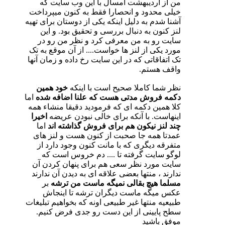
من از اردیبهشت امسال با این وب سایت که
خیلی محدود و انحصارا فقط به کنون میپرداخت
آشنا شدم به دلیل اینکه یکی از دوستان برای تهیه
لنز کنون به دنبال بررسی و تحقیق بود. و این
سایت رو به من معرفی کرد و نظر من رو در
مورد یکی از لنز ها خواست.... از آن موقع به تک
تک اتفاقاتی که در این سایت رخ داده و زمان آنها
واقف هستم.
نظر شما کاملا صحیح است با اینکه
خود همین
دکمه فروش مدتی هست که علنا اضافه شده
اما
کلا همین دکمه ای که فرمودید دقیقا منشاء همه
اینهاست. با آنکه برای خالی نبودن عریضه
اخیرا
چند لنز نیکون هم برای فروش گذاشته اند
اما
عمدتا همه جا صحبت از کنون هست و لنز های
متفرقه دیگری که با مانت کنون وجود دارد از
لوگو سایت گرفته تا .... دم خروس است که
سایت مورد نظر سعی هم برای پنهان کردن آن
ندارند ، منتها بعضی علاقه ای به دیدن آن ندارند
مسلما هیچ بقالی نمیگه ماست من ترشه
بر
عکس میگه ماست دیگران ترشه تا اینجاش
طبیعیه منتها غیر طبیعی اونه که بخواهیم تبلیغات
سطح پایینی از این دست رو جدی فرض کنیم.
موفق باشید