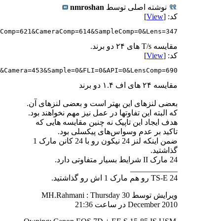
نوشته اصلی توسط
nmroshan
کد: [
View
]
Comp=621&CameraComp=614&SampleComp=0&Lens=347
مقایسه T/s های ۲۴ دو برند.
کد: [
View
]
7&Camera=453&Sample=0&FLI=0&API=0&LensComp=690
مقایسه ۲۴ های اف ۱.۴ دو برند
بعضی لنزهای این بهتر است و بعضی لنزهای آن.
که البته این تفاوتها در عمل نیز مهم نخواهند بود.
هدف ایجاد این تاپیک نه چنین مقایسه هایی که
تاکید بر عدم وسواس‌های پیکسلی بود.
ضمن اینکه لنز 24 نیکون رو با 24 کانن مارک 1
گذاشتید.
24 مارک II شرایط بسیار متفاوتی دارد.
____________
TS-E 24 رو هم مارک 1 اش رو گذاشتید.
ویرایش توسط MH.Rahmani : Thursday 30
December 2010 در ساعت
21:36