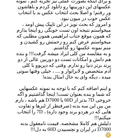
و برای اینکه بصورت عملی نیز تجربه کنم ، نمونه
عکسهای این دوربینها رو دانلود کردم و باهاشون
ور رفتم! و اصلا بحث انتخاب عکس بد یا انتخاب
عکس خوب در میون نبود.
و امروز که بحث نویز در این تاپیک پیش اومد ،
میخواستم نتیجه اون تست خونگی رو اینجا بذارم
که همون موقع جناب ابراهیمی همون مطلبی که
میخواستم عرض کنم رو زحمتش رو کشیدن و
منم نمونه عکسها رو گذاشتم.
و به مقایسه من کلی ایراد میشه گرفت!!! و بنده
هم دانش و امکانات تست دو دوربین عالی از دو
برند برتر دنیا رو ندارم. وقتی که دپریوو با کلی
آدم متخصص و لابراتوار و .... ، خیلی وقتها سوتی
میده ، دیگه وای به حال امثال بنده!
و اینم اضافه کنم که با توجه به نمونه عکسهایی
که شما و بنده بعنوان تست! اینجا گذاشتیم و اگه
خروجی 7D بدتر از 60D یا D7000 هم باشه ، بازم
من بین این سه بدنه (صرفنظر از لنزها و تفاوت
هایی که در هردو برند وجود داره) ، 7D را انتخاب
میکنم!!!
دلیلش هم کاملا مشخصه. قیمت نامعقول بدنه
D7000 در ایران و نچسبیدن 60D به دل!!!