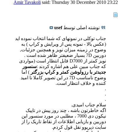
Amir Tavakoli
said:
Thursday 30 December 2010
23:22
نوشته اصلی توسط
usef
جناب توکلی در نمونهای که شما انتخاب نموده اید
(عکس بالا - نمونه پس از ویرایش و کراپ ) به
وضوح در زمینه میزان نویز و همچنین جزئیات,
دوربین 7D بسیار ضعیفتر ظاهر شده است .
نویز کمتر از D7000 قابل انتظار است (مواردی
که جناب مبین علی هم اشاره کردند :
سنسور
جدیدتر با رزولوشن کمتر و کراپ بزرگتر
) اما
وضوح نامناسب 7D در این تصویر کاملا نا امید
کننده و خلاف انتظار است.
.
.
.
سلام جناب امیدی.
اگه خاطرتون باشه ، چند روز پیش در تاپیک
نیکون دی 7000 ، مطلبی در مورد سنسور این
دوربین و بازیابی اطلاعات از نقاط تاریک را از
سایت دپریوو نقل قول کردم.