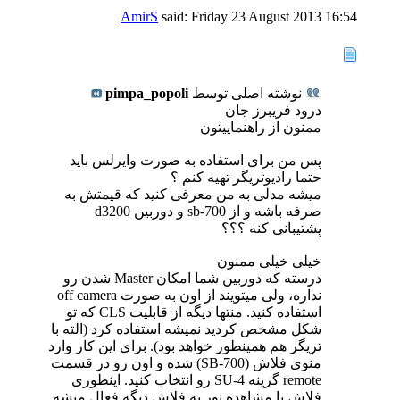
AmirS
said:
Friday 23 August 2013
16:54
نوشته اصلی توسط
pimpa_popoli
درود فریبرز جان
ممنون از راهنماییتون
پس من برای استفاده به صورت وایرلس باید
حتما رادیوتریگر تهیه کنم ؟
میشه مدلی به من معرفی کنید که قیمتش به
صرفه باشه و از sb-700 و دوربین d3200
پشتیبانی کنه ؟؟؟
خیلی خیلی ممنون
درسته که دوربین شما امکان Master شدن رو
نداره، ولی میتویند از اون به صورت off camera
استفاده کنید. منتها دیگه از قابلیت CLS که تو
شکل مشخص کردید نمیشه استفاده کرد (الته با
تریگر هم همینطور خواهد بود). برای این کار وارد
منوی فلاش (SB-700) شده و اون رو در قسمت
remote گزینه SU-4 رو انتخاب کنید. اینطوری
فلاش با مشاهده نور یه فلاش دیگه فعال میشه