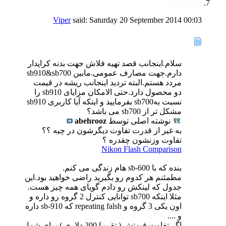
Viper
said:
Saturday 20 September 2014
00:03
سلام.اینجانب قصد تهیه فلاش جهت بدنه کراپدار
دارم.جهت مصارف عمومی.مابین sb910&sb700
مردد هستم.البته تردید اینجانب ریشه در قیمت
دو محصول دارد.حتی الامکان مزایای sb910 را
نسبت بهsb700 بفرمایید و اینکه آیا کاربری sb910
مشکل تر از sb700 می باشد؟
نوشته اصلی توسط
abehrooz
به غیر از قدرت تفاوت دیگرشون در چیه ؟؟
تفاوت وزنشون چقدره ؟
Nikon Flash Comparison
بنده که با sb-600 هام زندگی می کنم.
مطمئنم هر کدوم رو بگیرید راضی خواهید بود.این
جدول که لینکش رو دادم گویای همه چیز هست.
مثلا اینکه sb700 توانایی کنترل 2 گروه رو داره و
اون یکی 3 گروه و repeating falsh که sb-910 داره
و ....
اگر تفاوت قیمتش ( تقریبا 200 دلاری ) برای شما