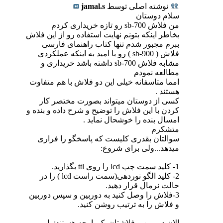
نوشته اصلی توسط
jamal.s
سلام دوستان
من فلاش sb-700 رو تازه خریداری کردم
بخاطر اینکه بتونم نهایت استفاده رو از این فلاش
ببرم مجبور شدم تنها کتاب راهنمای فارسی
فلاش ( sb-900 ) رو با امید به اینکه عملکردی
مشابه فلاش sb-700 داشته باشد خریداری و
مطالعه نمودم
امما متاسفانه خیلی این دو فلاش با هم متفاوت
هستند .
کسی از دوستان میتواند بصورت مختصر کار
کردن با این فلاش را توضیح و شرح داده و بنده و
امسال بنده را خوشحال نماید .
متشکرم
سوالتان بقدری کلیست که پاسخگو را فراری
میدهد...ولی برای شروع:
1- کلید سمت چپ lcd را روی ttl بگذارید.
2- کلید الگو نوردهی(سمت راست lcd ) را در
حالت نرمال قرار دهید.
3-فلاش را وصل کنید به دوربین و سپس دوربین
و فلاش را به ترتیب روشن کنید.
الان دوربین و فلاشتان یک پارچه هستند: با