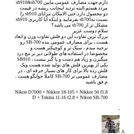
دارم.جهت مصارف عمومی.مابین sb910&sb700
مردد هستم.البته تردید اینجانب ریشه در قیمت
دو محصول دارد.حتی الامکان مزایای sb910 را
نسبت بهsb700 بفرمایید و اینکه آیا کاربری sb910
مشکل تر از sb700 می باشد؟
سلام دوست عزیز
بزرگ ترین تفاوت این دو فلش تفاوت وزن و ابعاد
هست ، برای مصارف عمومی بنده SB-700 رو
ترجیه میدم ، سبک تر و کوچیکتر هست و
مخصوصا در استفاده های طولانی دیر تر مچ درد
میگیرن و زیاد هم دست و پا گیر نیست ، SB910
یکی از بهترین فلش های تولید شده هست ویک
فلش رده بالا برای کار های بسیار حرفه ای ، در
مصارف عمومی تر SB-700 کاملا جوابگو هست .
م.فق باشید
Nikon D7000 + Nikkor 18-105 + Nikkor 50 f1.8
D + Tokina 11-16 f2.8 + Nikon SB-700