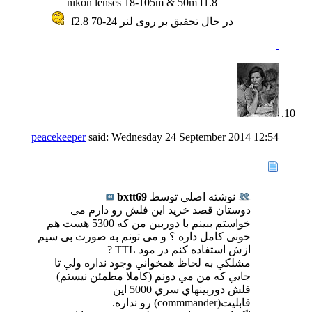
nikon lenses 18-105m & 50m f1.8
در حال تحقیق بر روی لنر 24-70 f2.8
peacekeeper
said:
Wednesday 24 September 2014
12:54
نوشته اصلی توسط
bxtt69
دوستان قصد خرید این فلش رو دارم می
خواستم ببینم با دوربین من که 5300 هست هم
خونی کامل داره ؟ و می تونم به صورت بی سیم
ازش استفاده کنم در مود TTL ?
مشلكي به لحاظ همخواني وجود نداره ولي تا
جايي كه من مي دونم (كاملا مطمئن نيستم)
فلش دوربينهاي سري 5000 اين
قابليت(commmander) رو نداره.