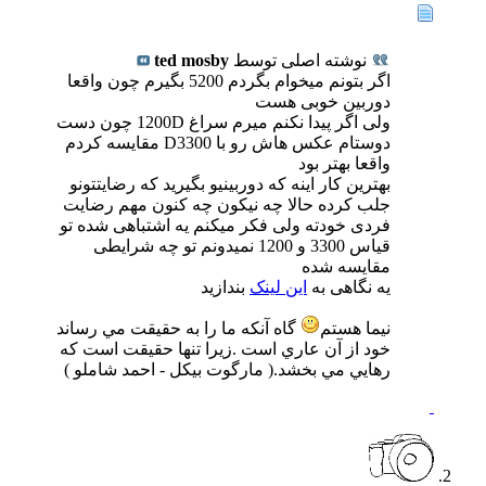
نوشته اصلی توسط
ted mosby
اگر بتونم میخوام بگردم 5200 بگیرم چون واقعا
دوربین خوبی هست
ولی اگر پیدا نکنم میرم سراغ 1200D چون دست
دوستام عکس هاش رو با D3300 مقایسه کردم
واقعا بهتر بود
بهترین کار اینه که دوربینیو بگیرید که رضایتتونو
جلب کرده حالا چه نیکون چه کنون مهم رضایت
فردی خودته ولی فکر میکنم یه اشتباهی شده تو
قیاس 3300 و 1200 نمیدونم تو چه شرایطی
مقایسه شده
یه نگاهی به
این لینک
بندازید
نیما هستم
گاه آنكه ما را به حقيقت مي رساند
خود از آن عاري است .زيرا تنها حقيقت است كه
رهايي مي بخشد.( مارگوت بیکل - احمد شاملو )