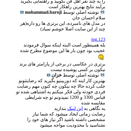
را به چند نفر اهل فن بگویید و راهنمایی بگیرید
برآیند نتایج بهترین راهکار است
نوشته اصلی توسط
mohammad.baroji
سلام احسان جان
در مدل های نامبرده، این برتری ها رو داره(هر
چند از این سایت اصلا خوشم نمیاد)
123.jpg
بله همینطور است البته اینکه سوال فرمودند
عجیب بود چون بار ها این موضوع مطرح شده
برتری در عکاسی در برخی از پارامتر های برند
نیکون بر کسی پوشیده نیست
نوشته اصلی توسط
خزان
بهترین کار اینه که دوربینیو بگیرید که رضایتتونو
جلب کرده حالا چه نیکون چه کنون مهم رضایت
فردی خودته ولی فکر میکنم یه اشتباهی شده تو
قیاس 3300 و 1200 نمیدونم تو چه شرایطی
مقایسه شده
یه نگاهی به
این لینک
بندازید
رضایت زمانی ایجاد میشود که شما نیاز
مشخصی داشته باشید اگر نیاز های خود را
نشناسید با محدودیت مواجه میشود