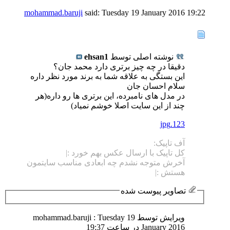
mohammad.baruji
said:
Tuesday 19 January 2016
19:22
نوشته اصلی توسط
ehsan1
دقیقا در چه چیز برتری دارد محمد جان؟
این بستگی به علاقه شما به برند مورد نظر داره
سلام احسان جان
در مدل های نامبرده، این برتری ها رو داره(هر
چند از این سایت اصلا خوشم نمیاد)
123.jpg
آف تاپیک:
کل تاپیک با ارسال عکس بهم خورد :|
آخرش متوجه نشدم چه ابعادی مناسب سایتمون
هستش :|
تصاویر پیوست شده
ویرایش توسط mohammad.baruji : Tuesday 19
January 2016 در ساعت
19:37