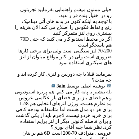
خیلی ممنون میشم راهنمایی بفرمایید تجربتون
رو در اختیار بنده قرار بدید.
با توجه به اینکه کنون در بدنه های آتی دینامیک
رنج و نقاط فکوس را اصلاح می کند الان هزینه را
بیشتری روی لنز متمرکز کنید
اگر در محیط استدیو کار می کنید که حتی 70D
هم پاسخگو است
70-200 لنز سنگینی است ولی برای برخی کارها
ضروری است ولی در اکثر مواقع میتوان از لنز
های سبکتری استفاده نمود
بفرمایید قبلا با چه دوربین و لنزی کار کرده اید و
چه مدت؟
نوشته اصلی توسط
3ain
بله بیشتر با پایه کار می کنم. هم پرتره استودیویی
و هم فضای باز برای فضای باز عکاسی عروس
مد نظرم هست. ورژن لنزهای انتخابی هم f 2/8
برای هر دو مدل هست اما متاسفانه بودجه کافی
برای خرید هردو نیست. لاجرم باید از یکی گذشت
و برای فاصله کانونی دیگر از لنز پرایم استفاده
کرد. نظر شما چیه آقای نوری؟
عروسی مترادف 70-200 است 6D هم برایتان
مشکل ساز میشود