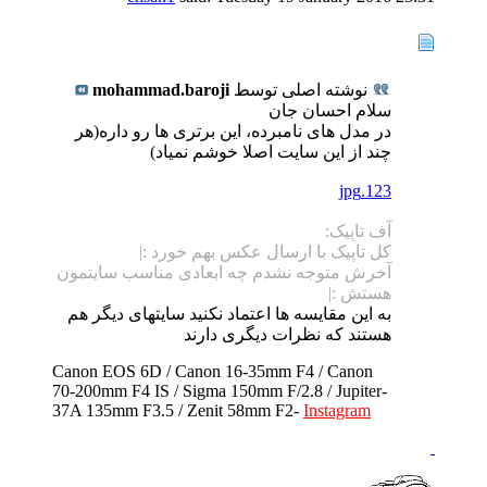
نوشته اصلی توسط
mohammad.baroji
سلام احسان جان
در مدل های نامبرده، این برتری ها رو داره(هر
چند از این سایت اصلا خوشم نمیاد)
123.jpg
آف تاپیک:
کل تاپیک با ارسال عکس بهم خورد :|
آخرش متوجه نشدم چه ابعادی مناسب سایتمون
هستش :|
به این مقایسه ها اعتماد نکنید سایتهای دیگر هم
هستند که نظرات دیگری دارند
Canon EOS 6D / Canon 16-35mm F4 / Canon
70-200mm F4 IS / Sigma 150mm F/2.8 / Jupiter-
37A 135mm F3.5 / Zenit 58mm F2-
Instagram