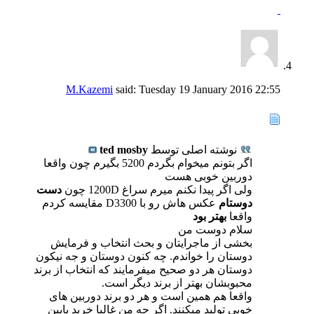
M.Kazemi
said:
Tuesday 19 January 2016
22:55
نوشته اصلی توسط
ted mosby
اگر بتونم میخوام بگردم 5200 بگیرم چون واقعا
دوربین خوبی هست
ولی اگر پیدا نکنم میرم سراغ 1200D چون
دست
دوستام
عکس هاش رو با D3300 مقایسه کردم
واقعا
بهتر بود
سلام دوست من
بخشی از ماجرایتان و بحث انتخاب و فرمایش
دوستان را خواندم. چه کنون دوستان و جه نیکون
دوستان هر دو صحیح میفرمایند که انتخاب از برند
محبوبشان بهتر از برند دیگر است.
واقعا هم همین است و هر دو برند دوربین های
خوبی تولید میکنند. اگر چه من غالبا خرید پایین