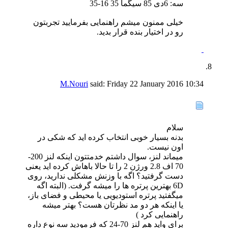
سه: 6دی 85 سیگما 35 16-35
خیلی ممنون میشم راهنمایی بفرمایید تجربتون
رو در اختیار بنده قرار بدید.
M.Nouri
said:
Friday 22 January 2016
10:34
سلام
بدنه بسیار خوبی انتخاب کرده اید که شکی در
اون نیست.
میماند لنز، سوال داشتم خدمتتون اینکه لنز 200-
70 اف 2.8 ورژن 2 را تا حالا باهاش کرده اید یعنی
دست گرفتید؟ اگه با وزنش مشکلی ندارید، روی
6D بهترین پرتره ها را میشه گرفت. (البته اگه
میگفتید پرتره استودیویی یا محیطی و فضای باز،
یا اینکه هر دو مد نظرتان هست؟ بهتر میشه
راهنمایی کرد )
برای واید هم لنز 70-24 که فرمودید سه نوع داره