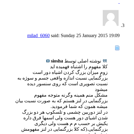
milad_6060
said:
Sunday 25 January 2015
19:09
نوشته اصلی توسط
siosha
کلا مفهوم را اشتباه فهمیده اید
زوم میزان بزرگ کردن اشیاه دور است
بزرگنمایی نسبت اندازه واقعی جسم و سوژه به
نسبت تصویری است که روی سنسور دیده
میشود
مشکل منم همینه وگرنه متوجه مفهوم
بزرگنمایی در لنز هستم که به صورت نسبت بیان
میشه همون که شما فرمودید.
در لنز دوربین چشمی و تلسکوپ هر دو بزرگ
شدن اشیای دور هست ولی اسمها فرق داره
یکیش بر حسب م م هست ولی دیگری
بزرگنمایی.(که کلا بزرگنمایی در لنز مفهومش