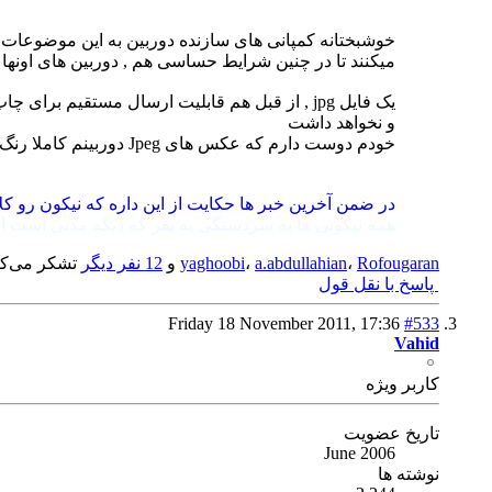
میکنند تا در چنین شرایط حساسی هم , دوربین های اونها ق
یک فایل jpg , از قبل هم قابلیت ارسال مستقیم 
و نخواهد داشت
خودم دوست دارم که عکس های Jpeg دوربینم کاملا رنگ های صحیح و جزئیات بالایی رو ثبت کرده باشند . هر چند که شاید از فایل RAW استقاده کنم.
در ضمن آخرین خبر ها حکایت از این داره که نیکون رو کل
همه نیکونی ها به سردستگی یه نفر که دیگه مدتی است اینجا
Rofougaran
،
a.abdullahian
،
yaghoobi
و
12 نفر دیگر
تشکر می‌کنن
پاسخ با نقل قول
Friday 18 November 2011,
17:36
#533
Vahid
كاربر ويژه
تاریخ عضویت
June 2006
نوشته ها