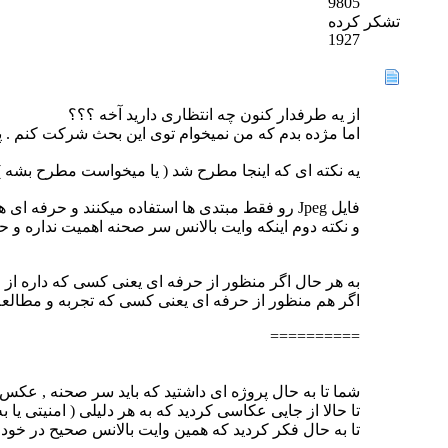
9805
تشکر کرده
1927
از یه طرفدار کنون چه انتظاری دارید آخه ؟؟؟
اما مژده بدم که من نمیخوام توی این بحث شرکت کنم . 
یه نکته ای که اینجا مطرح شد ( یا میخواست مطرح بشه ) ا
فایل Jpeg رو فقط مبتدی ها استفاده میکنند و حرفه ای ها فقط از فایل RAW استفاده میکنند
و نکته دوم اینکه وایت بالانس سر صحنه اهمیت نداره و حرفه ای ها فقط و فقط با RAW عکاسی میکنند و بع
به هر حال اگر منظور از حرفه ای یعنی کسی که داره از حر
اگر هم منظور از حرفه ای یعنی کسی که تجربه و مطالعه 
==========
شما تا به حال پروژه ای داشتید که باید سر صحنه , عکس
تا حالا از جایی عکاسی کردید که به هر دلیلی ( امنیتی یا
تا به حال فکر کردید که همین وایت بالانس صحیح در خود دوربین و در فایل Jpeg برای افرا