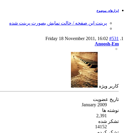
ابزارهای موضوع
پرینت این صفحه / حالت نمایش بصورت پرینت شده
Friday 18 November 2011,
16:02
#531
Anoosh-Em
كاربر ويژه
تاریخ عضویت
January 2009
نوشته ها
2,391
تشکر شده
14152
تشکر کرده