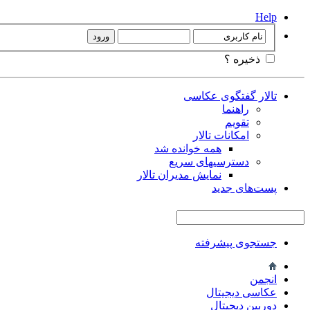
Help
ذخیره ؟
تالار گفتگوی عکاسی
راهنما
تقویم
امکانات تالار
همه خوانده شد
دسترسیهای سریع
نمایش مدیران تالار
پست‌های جدید
جستجوی پیشرفته
انجمن
عکاسی دیجیتال
دوربین دیجیتال