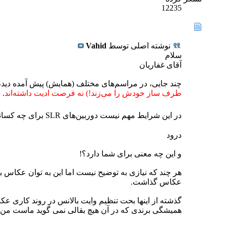
12235
نوشته اصلی توسط
Vahid
سلام
آقای غفاریان
چند جایی، در مراسم‌های مختلف (همایش) پیش آمده دیدم عکاس محترم که دوربین Nikon داشته‌
طرف ساز خودش را می‌زند!) نه فرصت ادیت داشته‌اند
. د
در این شرایط مهم نیست دوربین‌های SLR برای چه کسانی ساخته شده‌اند!
درود
و این چه معنی برای شما دارد؟!
هر چند که نیازی به توضیح نیست اما این به توان عکاس ب
عکاس گذاشت.
گذشته از اینها بحت تنظیم وایت بالانس در روند کاری ع
همیشگی برندی که در آن هیچ بقالی نمی گوید ماست م