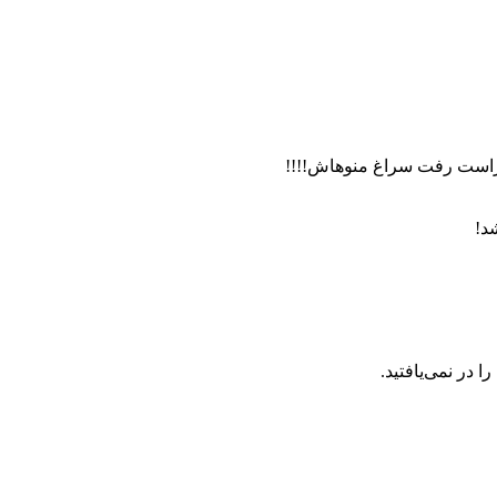
 راست رفت سراغ منوهاش!!!!
د!