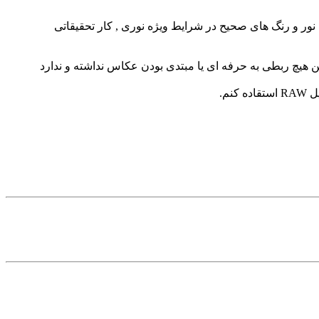
های سازنده دوربین به این موضوعات فکر میکنند و هنوز هم روی کیفیت بالای عکس ها در حالت Jpeg و ثبت نور و رنگ های صحیح در شرایط ویژه نوری , کار تحقیقاتی
 و این هیچ ربطی به حرفه ای یا مبتدی بودن عکاس نداشته و ندارد