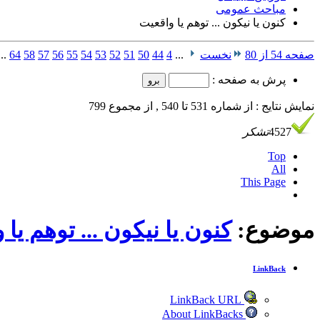
مباحث عمومی
كنون یا نیكون ... توهم یا واقعیت
صفحه 54 از 80
نخست
...
4
44
50
51
52
53
54
55
56
57
58
64
...
پرش به صفحه :
نمایش نتایج : از شماره 531 تا 540 , از مجموع 799
4527
تشکر
Top
All
This Page
موضوع:
كنون یا نیكون ... توهم یا 
LinkBack
LinkBack URL
About LinkBacks