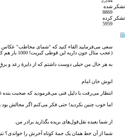
2,244
تشکر شده
8869
تشکر کرده
5959
سعی می‌فرمایید القاء کنید که "شمای مخاطب" عکاس ن
(عجب مثال جون داریه این قوطی کبریت! 1000 بار هم که استفاده بشه باز جذابه)
به هر حال من خیلی دوست داشتم که از دایرۀ رعد و برقِ
انوش خان امام
انتظار می‌رفت با دلیل فنی می‌فرمودید که صحبت بنده غلط است یا 
اما خوب چنین نکردید! حتی فکر می‌کنم اگر مجالش بود یک دورۀ کامل آموزش Adobe Lightroom را می‌گ
از شما بعیده نقل‌قول‌های بریده بگذارید برادر من.
شما از آن خط همان یک جمۀ کوتاه آخرش را خواندی؟ نت