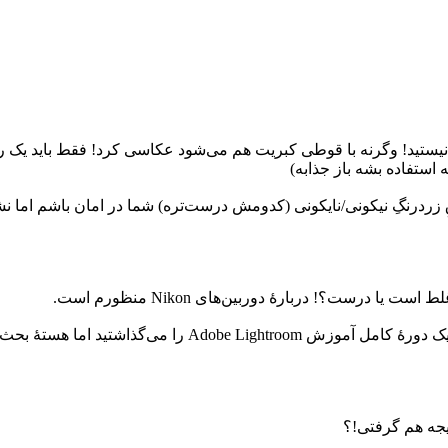
یستید! وگرنه با قوطی کبریت هم می‌شود عکاسی کرد! فقط باید یک
 زردرنگِ نیکونی/نایکونی (کدومش درست‌تره) شما در امان باشم اما نش
درست؟! دربارۀ دوربین‌های Nikon منظورم است.
ذاشتید اما هستۀ بحث را در نمی‌یافتید.
یجه هم گرفتی!؟