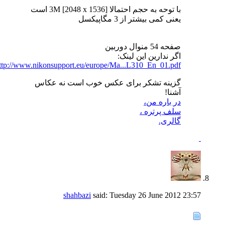
با توحه به حجم احتمالا 3M [2048 x 1536] است
یعنی کمی بیشتر از 3 مگاپیکسل
صفحه 54 منوال دوربین
اگر ندارین این لینک:
ttp://www.nikonsupport.eu/europe/Ma...L310_En_01.pdf
گزینه تشکر برای عکس خوب است نه عکاس
آشنا!
در باره من،
سلف پرتره ،
گالری.
shahbazi
said:
Tuesday 26 June 2012
23:57