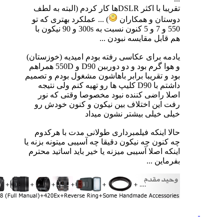
تقریبا با اکثر DSLRها کار کردم (البته به لطف
دوستان و همکاران
) ... عملکرد بهتری که تو
550 و 7 و 5 کنون نسبت به 300s و 90 نیکون با
هم قابل مقایسه نبودن ...
یادمه برای عکاسی رفته بودم امیدیه (خوزستان)
و هوا گرم بود و دو دوربین D90 و 550D همراهم
بود و تقریبا برابر باهاشون مشغول بودم و تصمیم
داشتم با D90 کلیپ ها رو تهیه کنم ولی نتیجه
اصلا راضی کننده نبود مخصوصا وقتی که نور
رفت این اختلاف بین نیکون و کنون خودش رو
خیلی خیلی بیشتر نشون میداد
حالا اینکه فیلمبرداری طولانی مدت با هرکدوم
چه کنون چه نیکون دقیقا چه آسیبی میتونه بزنه یا
اینکه اصلا آسیبی میزنه یا خیر باید اساتید محترم
بفرماین ...