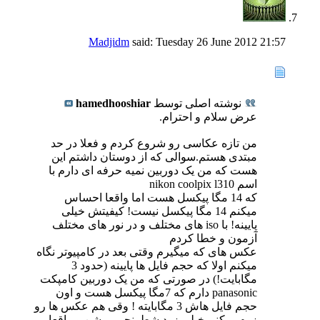
Madjidm
said:
Tuesday 26 June 2012
21:57
نوشته اصلی توسط
hamedhooshiar
عرض سلام و احترام.
من تازه عکاسی رو شروع کردم و فعلا در حد
مبتدی هستم.سوالی که از دوستان داشتم این
هست که من یک دوربین نمیه حرفه ای دارم با
اسم nikon coolpix l310
که 14 مگا پیکسل هست اما واقعا احساس
میکنم 14 مگا پیکسل نیست! کیفیتش خیلی
پایینه! با iso های مختلف و در نور های مختلف
آزمون و خطا کردم
عکس های که میگیرم وقتی بعد در کامپیوتر نگاه
میکنم اولا که حجم فایل ها پایینه (حدود 3
مگابایت!) در صورتی که من یک دوربین کامپکت
panasonic دارم که 7مگا پیکسل هست و اون
حجم فایل هاش 3 مگابایته ! وقی هم عکس ها رو
زوم میکنم خیلی زود شطرنجی میشن و واقعا