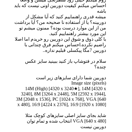
احساس میکنم کیفیت دوربین اونی نیست که باید
باشه
میشه قدری راهنماییم کنید که آیا مشکل از
دوربینه؟ یا از استفاده نا صحیحه من؟ آیا برداشت
من از این موارد درست بوده؟ ممنون میشم تو
این مورد بیشتر راهنماییم کنید.
با کلی ذوق و شوق این دوربین رو خریدم اما اصلا
راضیم نکرده.احساس میکنم فرق چندانی با
دوربین 7مگا پیکسلی قبلیم نداره..
سلام در فتوشاپ باز کنید ببینید سایز عکس
چنده؟
دوربین شما دارای سایزهای زیر است
Image size (pixels)
14M (High) [4320 x 3240★], 14M [4320 x
3240], 8M [3264 x 2448], 5M [2592 x 1944],
3M [2048 x 1536], PC [1024 x 768], VGA [640
x 480], 16:9 [4224 x 2376], 16:9 [1920 x 1080]
شاید بجای سایز اصلی سایزهای کوچک مثلا
VGA [640 x 480] انتخاب شده و تمام توان
دوربین نیست