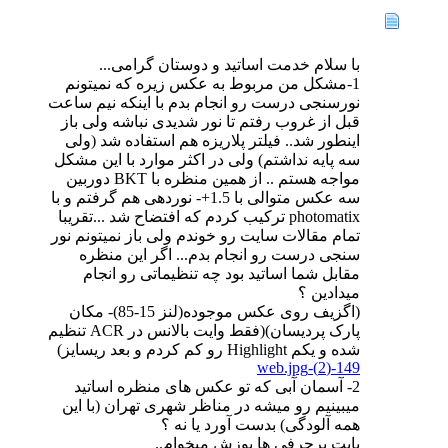
با سلام خدمت اساتید و دوستان گرامی...
1-مشکل من مربوط به عکس زیره که نمیتونم
نورسنجی درست رو انجام بدم با اینکه نیم ساعت
قبل از غروب رفتم تا نور شدیدی نباشه ولی باز
اینطور شد.. فیلتر پلاریزه هم استفاده شد (ولی
سه پایه نداشتم) ولی در اکثر موارد با این مشکل
مواجه هستم .. از همین منظره با BKT دوربین
سه عکس متوالی با 1.5+- نوردهی هم گرفتم و با
photomatix ترکیب کردم که افتضاح شد ...تقریبا
تمام مقالات سایت رو خوندم ولی باز نمیتونم نور
سنجی درست رو انجام بدم... اگر این منظره
مقابل شما اساتید بود چه تنظیماتی رو انجام
میدادین ؟
(اگزیف روی عکس موجوده(لنز 15-85)- مکان
پارک پردیسان)(فقط وایت بالانس در ACR تنظیم
شده و یکم Highlight رو کم کردم و بعد ریسایز)
149-(2)-web.jpg
2- آسمان آبی که تو عکس های منظره اساتید
میبینیم رو میشه در مناظر شهری تهران (با این
همه آلودگی) بدست آورد یا نه ؟
بابت پرحرفی ها پوزش میخوام..