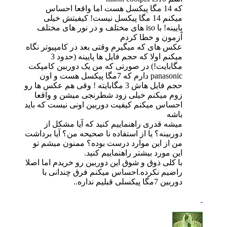
که 14 مگا پیکسل هست اما واقعا احساس
میکنم 14 مگا پیکسل نیست! کیفیتش خیلی
پایینه! با iso های مختلف و در نور های مختلف
آزمون و خطا کردم
عکس های که میگیرم وقتی بعد در کامپیوتر نگاه
میکنم اولا که حجم فایل ها پایینه (حدود 3
مگابایت!) در صورتی که من یک دوربین کامپکت
panasonic دارم که 7مگا پیکسل هست و اون
حجم فایل هاش 3 مگابایته ! وقی هم عکس ها رو
زوم میکنم خیلی زود شطرنجی میشن و واقعا
احساس میکنم کیفیت دوربین اونی نیست که باید
باشه
میشه قدری راهنماییم کنید که آیا مشکل از
دوربینه؟ یا از استفاده نا صحیحه من؟ آیا برداشت
من از این موارد درست بوده؟ ممنون میشم تو
این مورد بیشتر راهنماییم کنید.
با کلی ذوق و شوق این دوربین رو خریدم اما اصلا
راضیم نکرده.احساس میکنم فرق چندانی با
دوربین 7مگا پیکسلی قبلیم نداره..