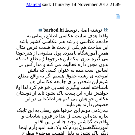
Marefat
said:
Thursday 14 November 2013
21:49
نوشته اصلی توسط
barbod.bi
واقعا هدف سایت عکاسی اطلاع رسانی به
جامعه عکاسی و رشد هنر عکاسی کشور باشد
این مباحث هم یکی از بحث ها هست فرض مثال
همین آموزشگاه نامبرده پول میلیونی از هنرجوها
می گیره بدون اینکه این هنرجوها رُ مطلع کنه که
بدون مجوز داره فعالیت می کنه و مدارکش بی
اساس است،بنده به عنوان کسی که دانش
آموخته ی رشته حقوق هستم اگر به واقع مطلع
شوم این شخص برای جامعه عکاسان هم
ناشناخته است پیگیری قضایی خواهم کرد لذا اولا
خواهش دارم این پست پاک نشود ثانیا از دوستان
عکاس خواهش می کنم هر اطلاعاتی در این
خصوص دارند بفرمایند.
پ.ن:می دونم این حرفها هیچ ربطی به این تاپیک
نداره بنده این پست رُ ابتدا در فروم شایعات و
واقعیت گذاشتم وچند جا اسم این آقا و
آموزشگاهشونُ بردم که پاک شد امیدوارم اینجا
دیگر پاک نشود به دلیل اهمیت موضوع مطرح