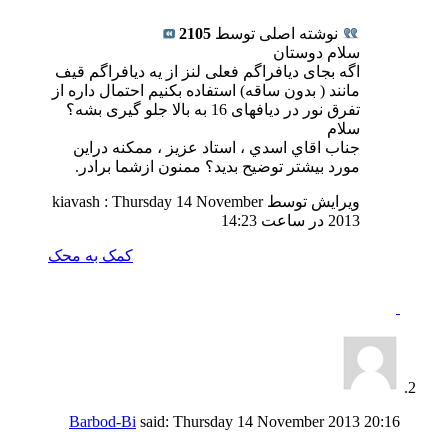
نوشته اصلی توسط
2105
سلام دوستان
اگه بجای دیافراگم فعلی لنز از یه دیافراگم قیف
مانند ( بدون ساقه) استفاده بکنیم احتمال داره از
تفرق نور در دیافهای 16 به بالا جلو گیری بشه؟
سلام
جناب اقاي اسدي ، استاد عزيز ، ممكنه دراين
مورد بيشتر توضيح بديد؟ ممنون ازشما برادر.
ویرایش توسط kiavash : Thursday 14 November
2013 در ساعت
14:23
کمک به
محک
Barbod-Bi
said:
Thursday 14 November 2013
20:16