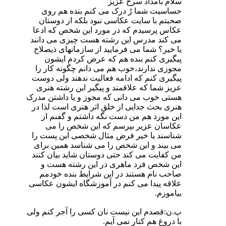
سلام بامداد سرخ عزیز
حساسیت شما رُ درک می کنم بنده هم روی
صحبتم با سایت عکاسی نبود بلکه از دوستان
عکاس پرسیدم که در مورد این شخص که ادعا
می کند مدرس این رشته هست چیزی می دانند
یا خیر؟ شما می فرمایید از سازمانهای ذیصلاح
پیگیری کنم بنده هم که عرض کردم ایشون
مجوزی ندارند،خوب هم می دانم چگونه کار را
پیگیری کنم که ادامه فعالیت ندهند ولی دوست
عزیز شما که علاقمند و پیگیر این رشته هنری
هستی خوب می دانی که مجوز و یا داشتن مدرک
هنری بحث جدایی از خلق اثر هنری است لذا در
این مورد هم من دست نگه داشتم و گفنم از
عکاسان عزیر بپرسم که این شخص را می
شناسند یا خیر فرض مثال شخصی این پست را
می بیند و این شخص را می شناسد همین برای
من کفایت می کند حتی دوستان شاید بیان کنند
این شخص فرد ماهری در این رشته هست و
صاحب نام هستند در این شرایط بنده خودمم
علاقه پیدا می کنم در آموزشگاه ایشون عکاسی
بیاموزم.
پ.ن:قصدم این نیست نان کسی را آجر کنم ولی
با دروغ هم کنار نمی آیم.