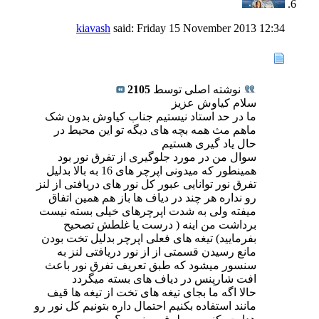
kiavash
said:
Friday 15 November 2013
12:34
نوشته اصلی توسط
2105
سلام کیاوش عزیز
ما در حد استاد نیستیم جناب کیاوش بدون شک
ماهم مث همه بچه های دیگه تو این محیط در
حال یاد گیری هستیم
سوال من در مورد جلوگیری از تفرق نور بود
همینطور که میدونی اپرچر های 16 به بالا بدلیل
تفرق نور توانایی عبور کل نور های دریافتی از لنز
رو نداره هر چند در دیاف ها باز هم همین اتفاق
میفته ولی به شدت اپرچرهای خیلی بسته نیست
برداشت من اینه ( درست یا غلطش تصحیح
بفرمایید) تیغه های فعلی اپرچر بدلیل تخت بودن
مانع رسیدن قسمتی از از نور دریافتی لنز به
سنسور میشود که طبق تعریف تفرق نور باعث
افت شارپنس در دیاف های بسته میگردد
حالا اگه ما بجای تیغه های تخت از تیغه ها قیف
مانند استفاده بکنیم احتمال داره بتونیم کل نور رو