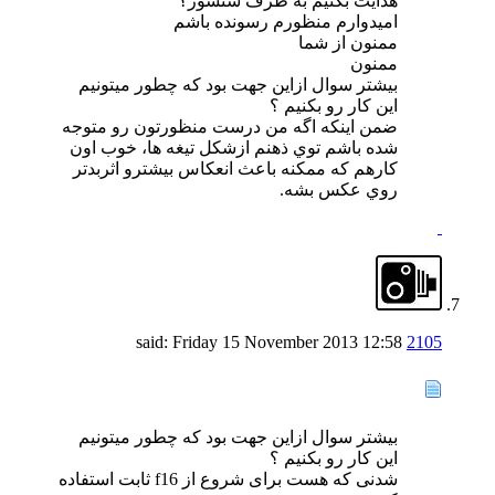
هدایت بکنیم به طرف سنسور؟
امیدوارم منظورم رسونده باشم
ممنون از شما
ممنون
بيشتر سوال ازاين جهت بود كه چطور ميتونيم
اين كار رو بكنيم ؟
ضمن اينكه اگه من درست منظورتون رو متوجه
شده باشم توي ذهنم ازشكل تيغه ها، خوب اون
كارهم كه ممكنه باعث انعكاس بيشترو اثربدتر
روي عكس بشه.
Friday 15 November 2013
12:58
said:
2105
بيشتر سوال ازاين جهت بود كه چطور ميتونيم
اين كار رو بكنيم ؟
شدنی که هست برای شروع از f16 ثابت استفاده