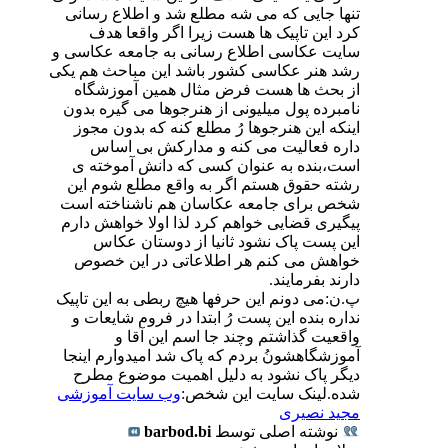
تنها جایی که می شه مطلع شد و اطلاع رسانی
کرد این تاپیک ها هست زیرا اگر واقعا هدف
سایت عکاسی اطلاع رسانی به جامعه عکاسی و
رشد هنر عکاسی کشور باشد این مباحث هم یکی
از بحث ها هست فرض مثال همین آموزشگاه
نامبرده پول میلیونی از هنرجوها می گیره بدون
اینکه این هنرجوها رُ مطلع کنه که بدون مجوز
داره فعالیت می کنه و مدارکش بی اساس
است،بنده به عنوان کسی که دانش آموخته ی
رشته حقوق هستم اگر به واقع مطلع شوم این
شخص برای جامعه عکاسان هم ناشناخته است
پیگیری قضایی خواهم کرد لذا اولا خواهش دارم
این پست پاک نشود ثانیا از دوستان عکاس
خواهش می کنم هر اطلاعاتی در این خصوص
دارند بفرمایند.
پ.ن:می دونم این حرفها هیچ ربطی به این تاپیک
نداره بنده این پست رُ ابتدا در فروم شایعات و
واقعیت گذاشتم وچند جا اسم این آقا و
آموزشگاهشونُ بردم که پاک شد امیدوارم اینجا
دیگر پاک نشود به دلیل اهمیت موضوع مطرح
شده.لینک سایت این شخص:
وب سایت آموزشی
مجید نصیری
نوشته اصلی توسط
barbod.bi