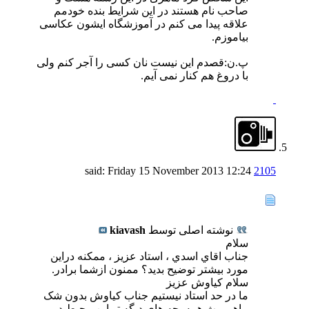
صاحب نام هستند در این شرایط بنده خودمم
علاقه پیدا می کنم در آموزشگاه ایشون عکاسی
بیاموزم.
پ.ن:قصدم این نیست نان کسی را آجر کنم ولی
با دروغ هم کنار نمی آیم.
Friday 15 November 2013
12:24
said:
2105
نوشته اصلی توسط
kiavash
سلام
جناب اقاي اسدي ، استاد عزيز ، ممكنه دراين
مورد بيشتر توضيح بديد؟ ممنون ازشما برادر.
سلام کیاوش عزیز
ما در حد استاد نیستیم جناب کیاوش بدون شک
ماهم مث همه بچه های دیگه تو این محیط در