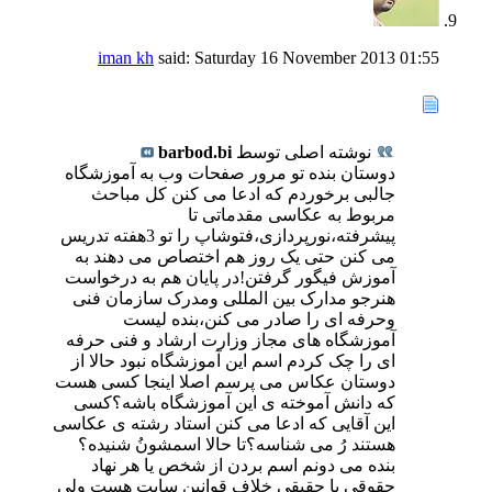
iman kh
said:
Saturday 16 November 2013
01:55
نوشته اصلی توسط
barbod.bi
دوستان بنده تو مرور صفحات وب به آموزشگاه
جالبی برخوردم که ادعا می کنن کل مباحث
مربوط به عکاسی مقدماتی تا
پیشرفته،نورپردازی،فتوشاپ را تو 3هفته تدریس
می کنن حتی یک روز هم اختصاص می دهند به
آموزش فیگور گرفتن!در پایان هم به درخواست
هنرجو مدارک بین المللی ومدرک سازمان فنی
وحرفه ای را صادر می کنن،بنده لیست
آموزشگاه های مجاز وزارت ارشاد و فنی حرفه
ای را چک کردم اسم این آموزشگاه نبود حالا از
دوستان عکاس می پرسم اصلا اینجا کسی هست
که دانش آموخته ی این آموزشگاه باشه؟کسی
این آقایی که ادعا می کنن استاد رشته ی عکاسی
هستند رُ می شناسه؟تا حالا اسمشونُ شنیده؟
بنده می دونم اسم بردن از شخص یا هر نهاد
حقوقی یا حقیقی خلاف قوانین سایت هست ولی