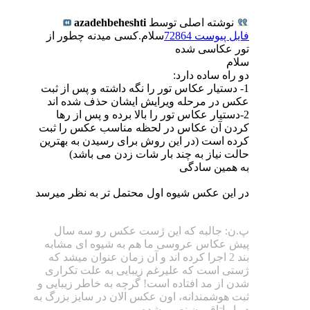
نوشته اصلی توسط
azadehbeheshti
فایل پیوست 72864
سلام.کسی میدنه چطور از
تور عکاسی شده
سلام
دو راه ساده دارد:
1- دستیار عکاس تور را نگه داشته و پس از ثبت
عکس در مرحله ویرایش ایشان حذف شده اند
2-دستیار عکاس تور را بالا برده و پس از رها
کردن آن عکاس در لحظه مناسب عکس را ثبت
کرده است (در این روش برای رسیدن به بهترین
حالت نیاز به چند بار شات زدن می باشد)
به همین سادگی
در این عکس شیوه اول محتمل تر به نظر میرسد
پ.ن: جالبه که این ژست عکس رو سه سال
پیش عکاس عروسی ما هم به شیوه ای مشابه
بند 2 اجرا کرده اند و آن زمان عنوان میشد که
ژستی است که علیرغم زیبایی به علت تکراری
شدن از مد افتاده است! گرچه به خاطر زیبایی و
ثبت هوشمندانه، اون عکس الان در سایز بزرگ به
دیوار اتاقمون نصب شده