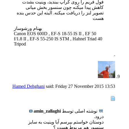
فول فریم را روی کراپ ببندید، وینیت بشدت
کاهش پیدا میکنه چون سنسور بخش میانی
تصویر لنز را دریافت میکنه. البته این حدس بنده
هست
بهنام ورشوساز
Canon EOS 600D , EF-S 18-55 IS II , EF 50
f/1.8 II , EF-S 55-250 IS STM , Hahnel Triad 40
Tripod
Hamed Dehghani
said:
Friday 27 November 2015
13:53
نوشته اصلی توسط
amin_zallaghi
درود.
دوستان خواستم بپرسم آیا وینیت به سایز
سنسور هم مربوط هست ؟