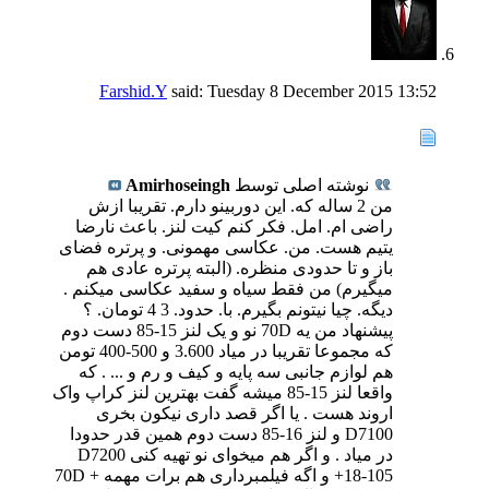
Farshid.Y
said:
Tuesday 8 December 2015
13:52
نوشته اصلی توسط
Amirhoseingh
من 2 ساله که. این دوربینو دارم. تقریبا ازش
راضی ام. امل. فکر کنم کیت لنز. باعث نارضا
یتیم هست. من. عکاسی مهمونی. و پرتره فضای
باز و تا حدودی منظره. (البته پرتره عادی هم
میگیرم) من فقط سیاه و سفید عکاسی میکنم .
دیگه. چیا نیتونم بگیرم. با. حدود. 3 4 تومان. ؟
پیشنهاد من یه 70D نو و یک لنز 15-85 دست دوم
که مجموعا تقریبا در میاد 3.600 و 500-400 تومن
هم لوازم جانبی سه پایه و کیف و رم و ... . که
واقعا لنز 15-85 میشه گفت بهترین لنز کراپ واک
اروند هست . یا اگر قصد داری نیکون بخری
D7100 و لنز 16-85 دست دوم همین قدر حدودا
در میاد . و اگر هم میخوای نو تهیه کنی D7200
+18-105 و اگه فیلمبرداری هم برات مهمه 70D +