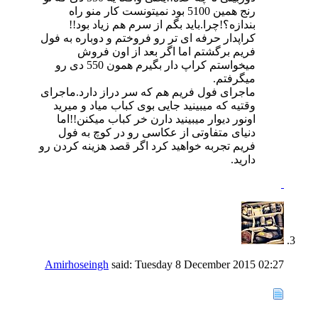
رنج همین 5100 بود نمیتونست کار منو راه
بندازه؟!چرا.باید بگم از سرم هم زیاد بود!!
کراپدار حرفه ای تر رو فروختم و دوباره به فول
فریم برگشتم اما اگر بعد از اون فروش
میخواستم کراپ دار بگیرم همون 550 دی رو
میگرفتم.
ماجرای فول فریم هم که سر دراز دارد.ماجرای
وقتیه که میبینید جایی بوی کباب میاد و میرید
اونور دیوار میبینید دارن خر کباب میکنن!!اما
دنیای متفاوتی از عکاسی رو در کوچ به فول
فریم تجربه خواهید کرد اگر قصد هزینه کردن رو
دارید.
Amirhoseingh
said:
Tuesday 8 December 2015
02:27