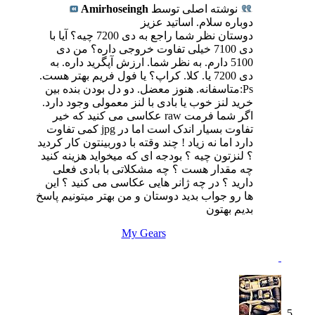
نوشته اصلی توسط
Amirhoseingh
دوباره سلام. اساتید عزیز
دوستان نظر شما راجع به دی 7200 چیه؟ آیا با
دی 7100 خیلی تفاوت خروجی داره؟ من دی
5100 دارم. به نظر شما. ارزش آپگرید داره. به
دی 7200 یا. کلا. کراپ؟ یا فول فریم بهتر هست.
Ps:متاسفانه. هنوز معضل. دو دل بودن بنده بین
خرید لنز خوب یا بادی با لنز معمولی وجود دارد.
اگر شما فرمت raw عکاسی می کنید که خیر
تفاوت بسیار اندک است اما در jpg کمی تفاوت
دارد اما نه زیاد ! چند وقته با دوربینتون کار کردید
؟ لنزتون چیه ؟ بودجه ای که میخواید هزینه کنید
چه مقدار هست ؟ چه مشکلاتی با بادی فعلی
دارید ؟ در چه ژانر هایی عکاسی می کنید ؟ این
ها رو جواب بدید دوستان و من بهتر میتونیم پاسخ
بدیم بهتون
My Gears