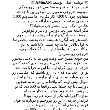
نوشته اصلی توسط
AMinAM
عزیز من فقط تجربه شخصی خودم رو میگم.
نمیدونم خروجی تصویر این دو دوربین تا چه حد
متفاوته چون با 7200 کار نکردم اما میدونم 5100
خروجی به نسبت خوبی رو ارائه میده.و یه
عکاس دیگه ازین بیشتر چی میخواد؟!
مگر اینکه سرعت دوربین و بافر و فوکوس
سریعتر و سیلینگ بهتر براش بخواد براش مهم
باشه.هر چند آپگرید همیشه لذت بخشه مخصوصا
به لول بالاتر اما به چه قیمتی؟آیا شما به این
امکانات بیشتر واقعا نیاز دارید؟؟(فعلا حرف
خروجی رو نمیزنم)
من خودم همین چند وقت پش بنا به دلایلی مجبور
به دانگرید شدم از فول فریم به 7 دی که تو کنون
حرفه ای ترین کراپداره اما این ماجرا باعث شد
تو اون چند ماه که 7 دی رو داشتم کلا عکاسی رو
جز در موارد ضروری کنار بزارم و بارها برام این
سوال پیش اومد که واقعا نیاز من به یه همچین
دوربینی تا چه حده!!یعنی واقعا یه 550 دی که تو
رنج همین 5100 بود نمیتونست کار منو راه
بندازه؟!چرا.باید بگم از سرم هم زیاد بود!!
کراپدار حرفه ای تر رو فروختم و دوباره به فول
فریم برگشتم اما اگر بعد از اون فروش
میخواستم کراپ دار بگیرم همون 550 دی رو