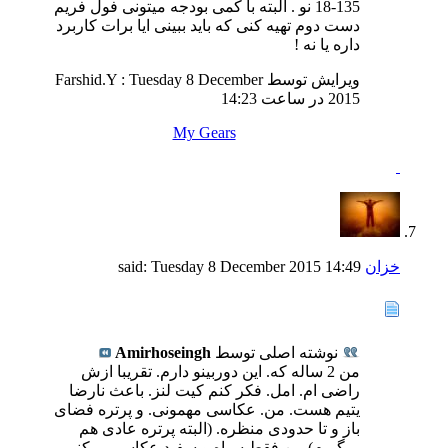
18-135 نو . البته با کمی بودجه میتونی فول فریم
دست دوم تهیه کنی که باید ببینی ایا برات کاربرد
داره یا نه !
ویرایش توسط Farshid.Y : Tuesday 8 December
2015 در ساعت
14:23
My Gears
خزان
said:
14:49
Tuesday 8 December 2015
نوشته اصلی توسط
Amirhoseingh
من 2 ساله که. این دوربینو دارم. تقریبا ازش
راضی ام. امل. فکر کنم کیت لنز. باعث نارضا
یتیم هست. من. عکاسی مهمونی. و پرتره فضای
باز و تا حدودی منظره. (البته پرتره عادی هم
میگیرم) من فقط سیاه و سفید عکاسی میکنم .