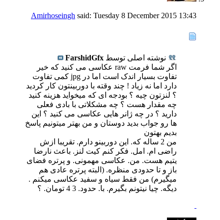
Amirhoseingh
said:
Tuesday 8 December 2015
13:43
نوشته اصلی توسط
FarshidGfx
اگر شما فرمت raw عکاسی می کنید که خیر
تفاوت بسیار اندک است اما در jpg کمی تفاوت
دارد اما نه زیاد ! چند وقته با دوربینتون کار کردید
؟ لنزتون چیه ؟ بودجه ای که میخواید هزینه کنید
چه مقدار هست ؟ چه مشکلاتی با بادی فعلی
دارید ؟ در چه ژانر هایی عکاسی می کنید ؟ این
ها رو جواب بدید دوستان و من بهتر میتونیم پاسخ
بدیم بهتون
من 2 ساله که. این دوربینو دارم. تقریبا ازش
راضی ام. امل. فکر کنم کیت لنز. باعث نارضا
یتیم هست. من. عکاسی مهمونی. و پرتره فضای
باز و تا حدودی منظره. (البته پرتره عادی هم
میگیرم) من فقط سیاه و سفید عکاسی میکنم .
دیگه. چیا نیتونم بگیرم. با. حدود. 3 4 تومان. ؟