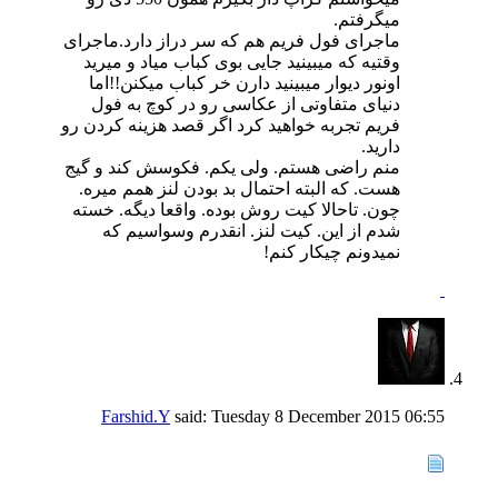
میگرفتم.
ماجرای فول فریم هم که سر دراز دارد.ماجرای
وقتیه که میبینید جایی بوی کباب میاد و میرید
اونور دیوار میبینید دارن خر کباب میکنن!!اما
دنیای متفاوتی از عکاسی رو در کوچ به فول
فریم تجربه خواهید کرد اگر قصد هزینه کردن رو
دارید.
منم راضی هستم. ولی یکم. فکوسش کند و گیج
هست. که البته احتمال بد بودن لنز همم میره.
چون. تاحالا کیت روش بوده. واقعا دیگه. خسته
شدم از این. کیت لنز. انقدرم وسواسیم که
نمیدونم چیکار کنم!
Farshid.Y
said:
Tuesday 8 December 2015
06:55