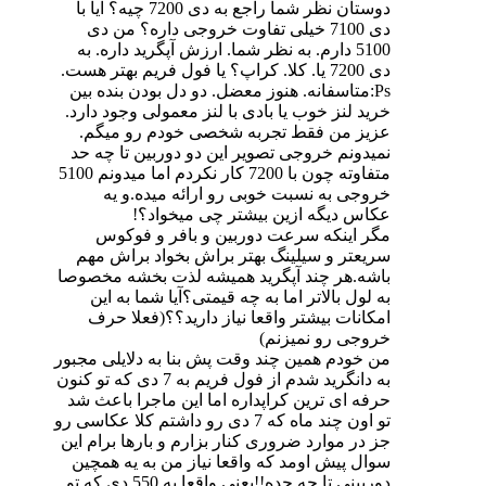
دوستان نظر شما راجع به دی 7200 چیه؟ آیا با
دی 7100 خیلی تفاوت خروجی داره؟ من دی
5100 دارم. به نظر شما. ارزش آپگرید داره. به
دی 7200 یا. کلا. کراپ؟ یا فول فریم بهتر هست.
Ps:متاسفانه. هنوز معضل. دو دل بودن بنده بین
خرید لنز خوب یا بادی با لنز معمولی وجود دارد.
عزیز من فقط تجربه شخصی خودم رو میگم.
نمیدونم خروجی تصویر این دو دوربین تا چه حد
متفاوته چون با 7200 کار نکردم اما میدونم 5100
خروجی به نسبت خوبی رو ارائه میده.و یه
عکاس دیگه ازین بیشتر چی میخواد؟!
مگر اینکه سرعت دوربین و بافر و فوکوس
سریعتر و سیلینگ بهتر براش بخواد براش مهم
باشه.هر چند آپگرید همیشه لذت بخشه مخصوصا
به لول بالاتر اما به چه قیمتی؟آیا شما به این
امکانات بیشتر واقعا نیاز دارید؟؟(فعلا حرف
خروجی رو نمیزنم)
من خودم همین چند وقت پش بنا به دلایلی مجبور
به دانگرید شدم از فول فریم به 7 دی که تو کنون
حرفه ای ترین کراپداره اما این ماجرا باعث شد
تو اون چند ماه که 7 دی رو داشتم کلا عکاسی رو
جز در موارد ضروری کنار بزارم و بارها برام این
سوال پیش اومد که واقعا نیاز من به یه همچین
دوربینی تا چه حده!!یعنی واقعا یه 550 دی که تو