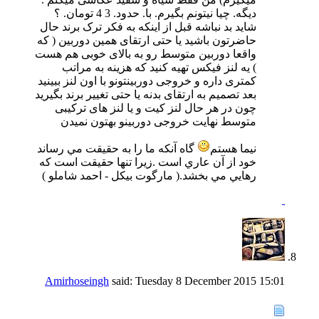
دیگه. چیا نیتونم بگیرم. با. حدود. 3 4 تومان. ؟
شاید بد نباشه قبل از اینکه به فکر ترک برند حال
حاضرتون باشید یا حتی ارتقای همین دوربین ( که
واقعا دوربین متوسط رو به بالای خوبی هم هست
) یه لنز فیکس تهیه کنید که هزینه به مراتب
کمتری داره و خروجی دوربینتونو با اون لنز ببینید
بعد تصمیم به ارتقای بدنه یا حتی تغییر برند بگیرید
چون در هر حال لنز کیت و یا لنز های ترکیبی
متوسط نهایت خروجی دوربینو بهتون نمیدن
نیما هستم
گاه آنكه ما را به حقيقت مي رساند
خود از آن عاري است .زيرا تنها حقيقت است كه
رهايي مي بخشد.( مارگوت بیکل - احمد شاملو )
Amirhoseingh
said:
Tuesday 8 December 2015
15:01