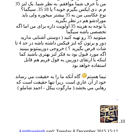
من با حرف شما موافقم. به نظر شما. یک لنز 35
م م. دی ایکس بگیرم خوبه؟ یا 18 35. سیگما؟
نوع عکاسی من به 35 بیشتر میخوره ولی باید
مورادشو هم در نظر بگیرید
با توجه به هزینه 35 اولویت داره برای من اما اگه
تخصصی باشه سیگما
میتونید 35 رو تهیه کنید ( دوستی آشنایی ندارید
دور و برتون که لنز فیکس داشته باشه در حد 4 تا
شات قرض بگیرید ؟ ) خروجی دوربینتونو ببینید
اگه مورد قبول بود به فکر لنز بهتری باشید کما
اینکه با ارتقای دوربین به فول فریم هم قابل
استفاده خواهد بود
نیما هستم
گاه آنكه ما را به حقيقت مي رساند
خود از آن عاري است .زيرا تنها حقيقت است كه
رهايي مي بخشد.( مارگوت بیکل - احمد شاملو )
Amirhoseingh
said:
Tuesday 8 December 2015
15:12