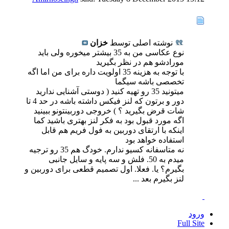
نوشته اصلی توسط
خزان
نوع عکاسی من به 35 بیشتر میخوره ولی باید
مورادشو هم در نظر بگیرید
با توجه به هزینه 35 اولویت داره برای من اما اگه
تخصصی باشه سیگما
میتونید 35 رو تهیه کنید ( دوستی آشنایی ندارید
دور و برتون که لنز فیکس داشته باشه در حد 4 تا
شات قرض بگیرید ؟ ) خروجی دوربینتونو ببینید
اگه مورد قبول بود به فکر لنز بهتری باشید کما
اینکه با ارتقای دوربین به فول فریم هم قابل
استفاده خواهد بود
نه متاسفانه کسیو ندارم. خودگ هم 35 رو ترجیه
میدم به 50. فلش و سه پایه و سایل جانبی
بگیرم؟ یا. فعلا. اول تصمیم قطعی برای دوربین و
لنز بگیرم بعد ...
ورود
Full Site